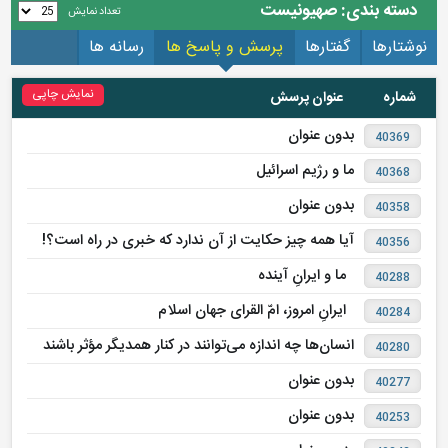
دسته بندی: صهیونیست
تعداد نمایش
نوشتارها
گفتارها
پرسش و پاسخ ها
رسانه ها
نمایش چاپی
شماره
عنوان پرسش
بدون عنوان
40369
ما و رژیم اسرائیل
40368
بدون عنوان
40358
آیا همه چیز حکایت از آن ندارد که خبری در راه است؟!
40356
ما و ایرانِ آینده
40288
ایرانِ امروز، امّ القرای جهان اسلام
40284
انسان‌ها چه اندازه می‌توانند در کنار همدیگر مؤثر باشند
40280
بدون عنوان
40277
بدون عنوان
40253