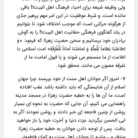
ولی وظیفه شیعه برای احیاء فرهنگ اهل البیتh باقی
مانده است، و شرط موفقیت در این امر مهم پرهیز جدّی
از هرگونه حركتی است كه موجب اختلاف شود تا بتوانیم
در یك گفتگوی فرهنگی حقانیت اهل البیتh را به گوش
برادران خود برسانیم و سخن حضرت زهراi كه فرمود: «وَ
اِطاعَتَنا نِظاماً لِلْمِلَّةِ وَ اِمامَتَنا اَماناً لِلْفُرْقَةِ» امت اسلامی با
اطاعت از ما منسجم می شوند و با قبول امامت ما از
تفرقه مصون می مانند، محقق شود.
7- امروز اگر جوانان اهل سنت از خود بپرسند چرا جهان
اسلام از آن شایستگی كه باید داشته باشد عقب افتاده
است، ما آن ها را به خطبه حضرت زهراi در مسجد مدینه
راهنمایی می كنیم، آن جایی كه حضرت به نحوه ای بسیار
روشن از چنین فاجعه ای خبر دادند و روشن نمودند اگر به
ابی الحسن برگردید عزت دنیا و آخرت خود را باز خواهید
یافت. پس از توجه دادن جوانان به خطبه حضرت زهراi
منتظر می مانیم تا جوانان اهل سنت به كمك فاطمهi،