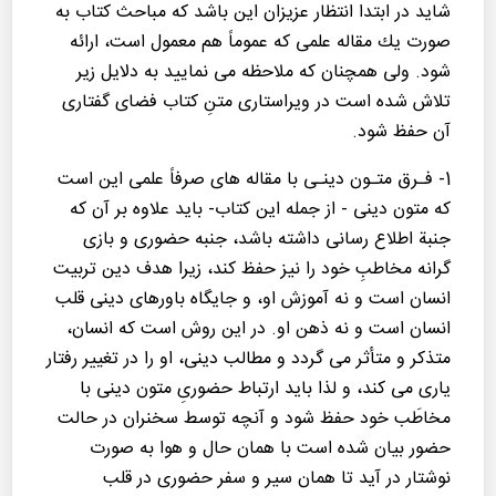
شاید در ابتدا انتظار عزیزان این باشد كه مباحث كتاب به
صورت یك مقاله علمی كه عموماً هم معمول است، ارائه
شود. ولی همچنان كه ملاحظه می نمایید به دلایل زیر
تلاش شده است در ویراستاری متنِ كتاب فضای گفتاری
آن حفظ شود.
1- فـرق متـون دینـی با مقاله های صرفاً علمی این است
كه متون دینی - از جمله این كتاب- باید علاوه بر آن كه
جنبة اطلاع رسانی داشته باشد، جنبه حضوری و بازی
گرانه مخاطبِ خود را نیز حفظ كند، زیرا هدف دین تربیت
انسان است و نه آموزش او، و جایگاه باورهای دینی قلب
انسان است و نه ذهن او. در این روش است كه انسان،
متذكر و متأثر می گردد و مطالب دینی، او را در تغییر رفتار
یاری می كند، و لذا باید ارتباط حضوریِ متون دینی با
مخاطَب خود حفظ شود و آنچه توسط سخنران در حالت
حضور بیان شده است با همان حال و هوا به صورت
نوشتار در آید تا همان سیر و سفر حضوری در قلب