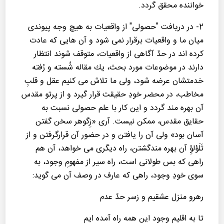
خواننده محقق گردد.
2- در دریافت "حصولی" از واقعیات به هیچ وجه پیوندی
میان ما و واقعیات برقرار نمی شود و آن هایی كه عادت
كرده اند در حدّ آگاهی از واقعیات، متوقف شوند انتظار
دارند در موضوعات مورد بحث، یك مقاله شُسته و رُفته
خدمتشان عرضه شود، ولی ما تلاش می كنیم عقل و قلبِ
مخاطب، در محضر خودِ حقیقت قرار گیرد و از پرتو مقدس
آن بهره مند گردد و این كار با علم حصولی نسبت به
حقایق مقدس، ممكن نیست. آری «زِگوهر سخن گفتن
آسان بود» ولی آن را یافتن و در حضور آن قرارگرفتن و از
تَلَؤلؤِ آن بهره مندگشتن، راه دیگری می خواهد، آن هم
راهی كه بس طولانی است، راه سیر از مفهومِ وجود، به
سوی خودِ وجود، راهی كه عارف در وصف آن می گوید:
رهرو منزل عشقیم و زسر حدّ عدم
تا به اقلیم وجود این همه راه آمده ایم