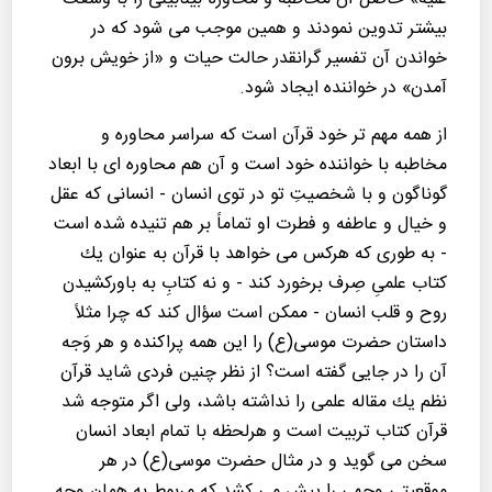
بیشتر تدوین نمودند و همین موجب می شود كه در
خواندن آن تفسیر گرانقدر حالت حیات و «از خویش برون
آمدن» در خواننده ایجاد شود.
از همه مهم تر خود قرآن است كه سراسر محاوره و
مخاطبه با خواننده خود است و آن هم محاوره ای با ابعاد
گوناگون و با شخصیتِ تو در توی انسان - انسانی كه عقل
و خیال و عاطفه و فطرت او تماماً بر هم تنیده شده است
- به طوری كه هركس می خواهد با قرآن به عنوان یك
كتاب علمیِ صِرف برخورد كند - و نه كتابِ به باوركشیدن
روح و قلب انسان - ممكن است سؤال كند كه چرا مثلاً
داستان حضرت موسی(ع) را این همه پراكنده و هر وَجه
آن را در جایی گفته است؟ از نظر چنین فردی شاید قرآن
نظم یك مقاله علمی را نداشته باشد، ولی اگر متوجه شد
قرآن كتاب تربیت است و هرلحظه با تمام ابعاد انسان
سخن می گوید و در مثال حضرت موسی(ع) در هر
موقعیتی وجهی را پیش می كشد كه مربوط به همان وجه