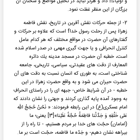
و اولیاءh داد و هرگز نباید در تحلیل مواضع و سخنان آن
بزرگان از این منظر غفلت نمود.
2- از جمله حركات نقش آفرین در تاریخ، نقش فاطمه
زهراi پس از رحلت رسول خداf است كه علاوه بر حركات و
گفتارهای آن حضرت در مواقع مختلف كه هر كدام عامل
كنترل انحرافی و یا جهت گیری مهمی در صدر اسلام شده
است، خطبه آن حضرت در مسجد مدینه یك دائره
المعارف از دقت های عقیدتی، سیاسی، تاریخی، جامعه
شناختی است، به طوری كه انسان نسبت به دقت های آن
حضرت حیران می شود و به واقع حضرت زهراi در این
خطبه - در آن شرایط خاص- جبهه ای را در راستای انحرافِ
به وجود آمده پایه گذاری كردند و جهتی را نشان دادند كه
امام عسكری(ع) در این رابطه فرمودند: « نَحْنُ حُجَجُ اللهِ
عَلی خَلْقِهِ وَ جَدَّتُنا فاطِمَةُ حُجَّةٌ عَلَیْنا»[3] یعنی؛ ما
(امامان) حجّت های خدا بر مردم هستیم، - تا راه را از
بیراهه نشان دهیم- و جَدّه ما فاطمه، حجّت است بر ما.