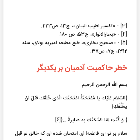
[3] - «تفسیر اطیب البیان»، ج13، ص223.
[4] - «بحارالانوار»، ج53، ص 180.
[5] - «صحیح بخاری»، طبع مطبعه امیریه بولاق، سنه
1312، ج7، ص37.
خطر حاكمیت آدمیان بر یكدیگر
بسم الله الرحمن الرحیم
}السَّلام عَلَیْكِ یا مُمْتَحَنَةُ اِمْتَحَنَكِ الَّذی خَلَقَكِ قَبْلَ اَنْ
یَخْلُقَكِ{
} وَ كُنْتِ لِمَا امْتَحَنَكِ بِه صابِرةً …{[6]
سلام بر تو ای فاطمه! ای امتحان شده ای كه خالق تو قبل