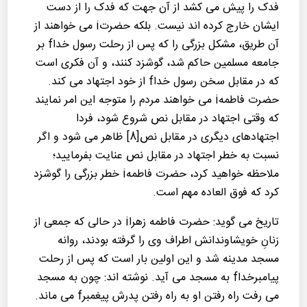
فدک را پیش می کشد از آن جهت که فدک را از دست
ایشان خارج كرده اند نیست. بلکه حضرتi می خواهند از
آن طریق، مشکل بزرگی را كه پس از رحلت رسول خداf بر
جامعه مسلمین حاكم شد، گوشزد کنند، و آن فكری است
که در مقابل سخن رسول خداf از خود اجتهاد می کند.
حضرت فاطمهi می خواهند مردم را متوجه این امر نمایند
كه وقتی اجتهاد در مقابل نص شروع شود، فردا
اجتهادهای دیگری در مقابل نص[8] ظاهر می شود و اگر
نسبت به خطر اجتهاد در مقابل نص عنایت بفرمایید؛
ملاحظه خواهید كرد، حضرت فاطمهi خطر بزرگی را گوشزد
کرد كه فوق العاده مهم است.
تاریخ می گوید: حضرت فاطمه زهراi در حالی که جمعی از
زنانِ خویشاوندانش اطراف وی را گرفته بودند، روانه
مسجد مدینه شد و این اولین بار است که پس از رحلت
پیامبرخداf به مسجد می آید. نوشته اند: چون به مسجد
می رفت راه رفتن او به راه رفتن پدرش پیغمبرf می ماند.