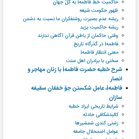
حاكمیت خط فاطمهi به كلّ جهان
ظهور حكومت شیعه
ریشه عدم بصیرت روشنفكران ما نسبت به دشمن
ریشه حاكمیت یزید
وقتی حاكمان از باطن قرآن آگاهی ندارند
فاطمهi در گذرگاه تاریخ
معنی انتظار فاطمهi
سخنی با برادران اهل سنت
شرح خطبه حضرت فاطمهi با زنان مهاجر و
انصار
فاطمهi، عامل شكستن جوّ خفقان سقیفه
سازان
شرایط تاریخی ایراد خطبه
كالبدشكافی حادثه
زشتی كندی شمشیرها
عوامل اضمحلال جامعه