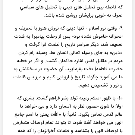
كه فاصله بین تحلیل های دینی با تحلیل های سیاسیِ
صرف به خوبی برایشان روشن شده باشد.
9- وقتی نور اسلام - تنها دینی كه نورش هنوز با تحریف و
انحراف خاموش نشده بود- پس از رحلت پیامبرf به شدت
ضعیف شد، دیگر سراسر تاریخ را ظلمت فرا گرفت و
«دین» به جای وسیله تعالی انسان ها، وسیله رام كردن
مردم در مقابل نفس امّاره حاكمان گشت. و اگر در خطبه
حضرت فاطمهi دقت بفرمایید، آن حضرت در سخنانش به
ما می آموزد چگونه تاریخ را ارزیابی كنیم و مرز بین ظلمات
و نور را تشخیص دهیم.
10- با ظهور اسلام زمینه تولد بشر فراهم گشت. بشری كه
اولاً: با شوق حضور، نظر به آسمان دارد و می خواهد با
عالم قدس تماس بگیرد. ثانیاً: با «الله» یعنی با اسم جامع
الهی می خواهد آشنا شود، تا بتواند تمام اوصاف متعارض
با اوصاف الهی را بشناسد و ظلمات آخرالزمان را كه همه