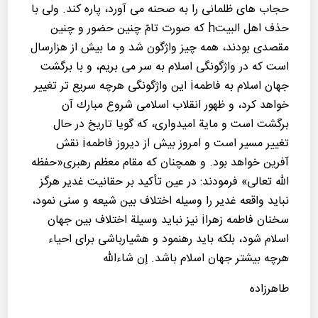
حجاب های ظلمانی را به صحنه می آورد، پاره كند. ولی با
حذف اهل البیتh كه صورت تامّ چنین حضور و چنین
مقصدی بودند، همه چیز واژگون شد و ما بیش از هزارسال
است كه در واژگونگی اسلام به سر می بریم، و با برگشت
جهان اسلام به فاطمهi این واژگونگی هرچه سریع تر تغییر
خواهد كرد، و ظهور انقلاب اسلامی شروع مبارك آن
برگشت است و مایة امیدواری، كه گویا تاریخ در حال
تغییر مسیر است و امروز بیش از دیروز فاطمهi نقش
آفرین خواهد بود. و همچنان كه مقام معظم رهبری«حفظه
الله تعالی» فرمودند: در عین تأكید بر حقانیت غدیر هرگز
نباید واقعه غدیر را وسیله اختلاف بین شیعه و سنی نمود،
سخنان فاطمه زهراi نیز نباید وسیلة اختلاف بین جهان
اسلام شود، بلكه باید رهنمود و هشیارباشی برای احیاء
هرچه بیشتر جهان اسلام باشد. إن شاءالله
طاهرزاده