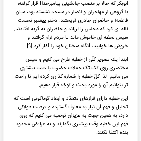
ابوبکر که حالا بر منصب جانشینی پیامبرخداf قرار گرفته،
با گروهی از مهاجران و انصار در مسجد نشسته بود، میان
فاطمهi و حاضران چادری آویختند. دختر پیغمبر نخست
ناله ای کرد که مجلس را لرزاند و حاضران به گریه افتادند.
سپس لحظه ای خاموش ماند تا مردم آرام گرفتند و
خروش ها خوابید، آنگاه سخنان خود را آغاز کرد.[9]
ابتدا یك تصویر كلّی از خطبه طرح می كنیم و سپس
مختصری روی تک تک جملات حضرت با دقت بیشتری
می مانیم. لذا كلّ خطبه را شماره گذاری كرده ایم تا راحت
تر بتوانیم آن را مورد بحث و توجّه قرار دهیم.
این خطبه دارای فرازهای متعدّد و ابعاد گوناگونی است كه
تحلیل و فهم آن نیاز به معارف گسترده و فرصت طولانی
دارد، به همین جهت به عزیزان توصیه می كنیم كه روی
فهم این خطبه وقت بیشتری بگذارند و به عرایض محدود
بنده اكتفا نكنند.