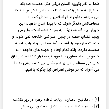
شما در نظر بگیرید انسان بزرگی مثل حضرت صدیقه
طاهرهi به ظاهر رفته است تا به جریانی اعتراض كند كه
می خواهد تداوم نظام اسلامی را مختل كند، تا
مخاطبانش متذكّر شوند كه با پیدا شدن ماهیت این
جریان چه فاجعه بزرگی به وجود آمده است، ولی می
بینید فضای خطبه در چنین اعتراضی خلاصه نمی شود، و
حضرت نظر خود را فقط به بُعد سیاسی و اجرایی قضیه
محدود نكرده، بلكه تمام ابعاد و جهت های فاجعه - به
خصوص ابعاد معنوی - را مورد توجّه قرار داده است و افق
های دورِ مسئله را می بیند و نشان می دهد، یعنی به ما
می آموزد كه در موضع اعتراض نیز چگونه باشیم.
[6] - «مفاتیح الجنان»، زیارت فاطمه زهراi در روز یكشنبه.
[7] - «بلاغات النساء»، ابوالفضل احمدبن ابی طاهر