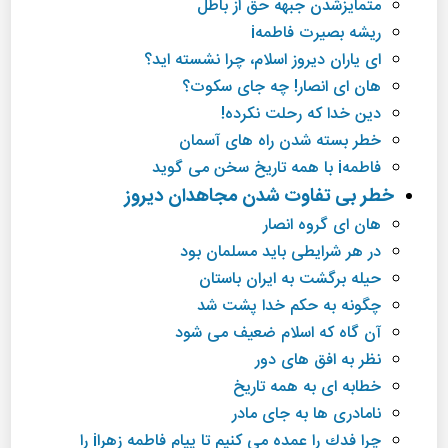
متمایزشدن جبهه حق از باطل
ریشه بصیرت فاطمهi
ای یاران دیروز اسلام، چرا نشسته اید؟
هان ای انصار! چه جای سكوت؟
دین خدا كه رحلت نكرده!
خطر بسته شدن راه های آسمان
فاطمهi با همه تاریخ سخن می گوید
خطر بی تفاوت شدن مجاهدان دیروز
هان ای گروه انصار
در هر شرایطی باید مسلمان بود
حیله برگشت به ایران باستان
چگونه به حكم خدا پشت شد
آن گاه كه اسلام ضعیف می شود
نظر به افق های دور
خطابه ای به همه تاریخ
نامادری ها به جای مادر
چرا فدك را عمده می كنیم تا پیام فاطمه زهراi را