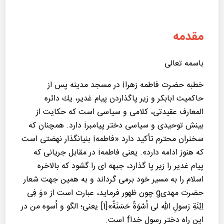
مقدمه
باسمه تعالی
خطبه حضرت فاطمه زهراi در مسجد مدینه پس از
حاكمیت ابابكر و زیر پاگذاردن پیام غدیر، یك دائره
المعارف عقیدتی، كلامی و سیاسی است كه حكایت از
بینش توحیدی و سیاسی دختر پیامبرi دارد. همچنان که
سخنران محترم تأکید دارد «فاطمهi بنیانگذار نهضتی است
که هنوز ادامه دارد». یعنی فاطمهi در مقابل جریانی که
پیام غدیر را زیر پا گذارد، جبهه ای را گشود که بالاخره
اسلام را به مسیر خود برمی گرداند و به همین جهت شعار
حضرت مهدیg چون ظهور فرماید، عبارت است از «وَ فِی
اِبْنَةِ رَسولِ اللهِ لی اُسْوَةٌ حَسَنَةٌ»[1] یعنی؛ الگو و اُسوه من در
این راه دختر رسول خداf است.