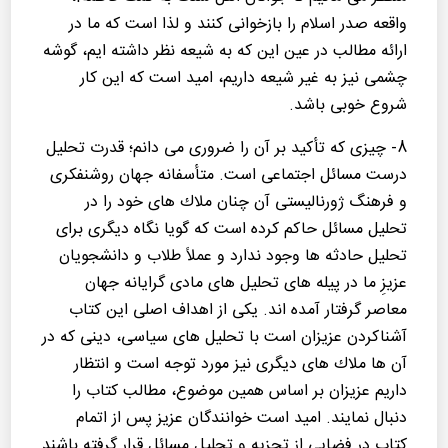
واقعه صدر اسلام را بازخوانی كنند و لذا است كه ما در
ارائه مطالب در عین این كه به شیعه نظر داشته ایم، گوشه
چشمی نیز به غیر شیعه داریم، امید است كه این كار
شروع خوبی باشد.
8- چیزی كه تأكید بر آن را ضروری می دانم؛ قدرت تحلیل
درست مسائل اجتماعی است. متأسفانه جهان روشنفكری
و فرهنگ ژورنالیستی آن چنان ملاك های خود را در
تحلیل مسائل حاكم كرده است كه گویا نگاه دیگری برای
تحلیل حادثه ها وجود ندارد و عملاً طلاب و دانشجویان
عزیزِ ما در پیله های تحلیل های مادی گرایانه جهان
معاصر گرفتار آمده اند. یكی از اهداف اصلی این كتاب
آشناكردن عزیزان است با تحلیل های سیاسی، دینی كه در
آن ها ملاك های دیگری نیز مورد توجه است و انتظار
داریم عزیزان بر اساس همین موضوع، مطالب كتاب را
دنبال نمایند. امید است خوانندگان عزیز پس از اتمام
كتاب در فضایی از تجزیه و تحلیل مسائل قرار گرفته باشند