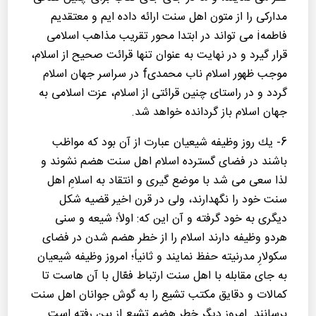
مداركی را از متون اهل سنت ارائه داده ایم و معتقدیم
فاطمهi می تواند در ابتدا محور تقریب مذاهب اسلامی
قرار گیرد و در نهایت به عنوان تنها قرائت صحیح از اسلام،
موجب ظهور اسلام ناب محمدیf در سراسر جهان اسلام
گردد و در راستای چنین قرائتی از اسلام، عزت اسلامی به
جهان اسلام باز گردانده خواهد شد.
6- یك روز وظیفه شیعیان عبارت از آن بود كه مواظب
باشند در فضای گسترده اسلام اهل سنت هضم نشوند و
لذا سعی می شد با موضع گیری و انتقاد به اسلامِ اهل
سنت خود را نگهدارند، ولی در قرن اخیر قضیه شكل
دیگری به خود گرفته و آن این كه: اولاً؛ شیعه و سنی
هردو وظیفه دارند اسلام را از خطر هضم شدن در فضای
سكولارِ مدرنیته حفظ نمایند و ثانیاً؛ امروز وظیفه شیعیان
به جای مقابله با اهل سنت ارتباط فعّال با آن هاست تا
كمالات و دقایق مكتب تشیع را به گوش جوانان اهل سنت
برسانند. امروز دیگر خطر هضم تشیع از بین رفته است