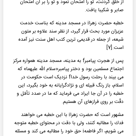
از خلق كردنت، تو را امتحان نمود و تو را بر آن امتحان
صابر و شكیبا یافت.
خطبه حضرت زهراi در مسجد مدینه كه بناست خدمت
عزیزان مورد بحث قرار گیرد، از نظر سند علاوه بر متون
شیعه، از جمله در قدیمی ترین کتب اهل سنت نیز آمده
است.[7]
پس از هجرت پیامبرf به مدینه، مسجد مدینه همواره مرکز
اجتماع مسلمین بود و دختر پیامبر«سلام الله علیهما» كه
می بیند با رحلت رسول خداf نزدیک است حکومت در
اسلام، باز رنگ قبیله ای و نژادگرایانه به خود بگیرد، این
خطبه را در آن جا ایراد می فرماید كه ما در صدد تأمّل و
دقّت بر روی فرازهای آن هستیم.
مشهور است كه حضرت زهراi با این خطبه می خواهند
فدك را مطالبه كنند، ولی با دقت در محتوای خطبه متوجه
می شویم، اگر فاطمهi حق خود را مطالبه می کند و مسئله