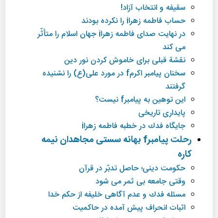
سقیفه و انتخاب آزاد!
حساب فاطمه زهراi را نكرده بودند
در نهایت صدای فاطمه زهراi جهان اسلام را متأثّر
می كند
نقشة قبلی برای خاموش كردن نور دین
سخنان پیامبر اكرمf در مورد علی(ع) را نشنیده
گرفتند
این توهین به پیامبرf نیست؟
پایداری تاریخی
جایگاه فدك در خطبه فاطمه زهراi
رحلت پیامبرf بهانه سستی مجاهدان نیمه
كاره
حكومت دینی؛ حاصل تدبّر در قرآن
وقتی جامعه بی ثمر می شود
مسئله فدك و عدم آگاهی خلیفه از حكم خدا
اثبات انحراف پیش آمده در حاكمیت