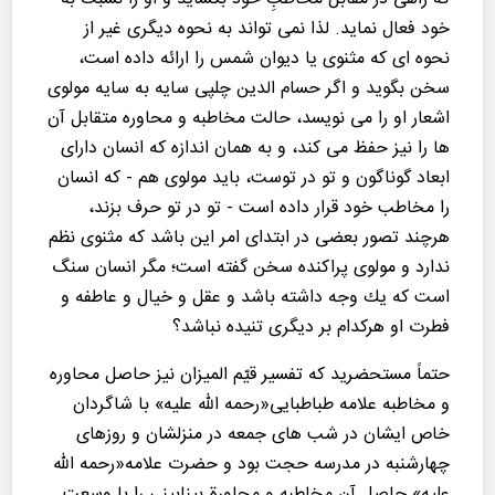
خود فعال نماید. لذا نمی تواند به نحوه دیگری غیر از
نحوه ای كه مثنوی یا دیوان شمس را ارائه داده است،
سخن بگوید و اگر حسام الدین چلپی سایه به سایه مولوی
اشعار او را می نویسد، حالت مخاطبه و محاوره متقابل آن
ها را نیز حفظ می كند، و به همان اندازه كه انسان دارای
ابعاد گوناگون و تو در توست، باید مولوی هم - كه انسان
را مخاطب خود قرار داده است - تو در تو حرف بزند،
هرچند تصور بعضی در ابتدای امر این باشد كه مثنوی نظم
ندارد و مولوی پراكنده سخن گفته است؛ مگر انسان سنگ
است كه یك وجه داشته باشد و عقل و خیال و عاطفه و
فطرت او هركدام بر دیگری تنیده نباشد؟
حتماً مستحضرید كه تفسیر قیّم المیزان نیز حاصل محاوره
و مخاطبه علامه طباطبایی«رحمه الله علیه» با شاگردان
خاص ایشان در شب های جمعه در منزلشان و روزهای
چهارشنبه در مدرسه حجت بود و حضرت علامه«رحمه الله
علیه» حاصل آن مخاطبه و محاورة بینابینی را با وسعت