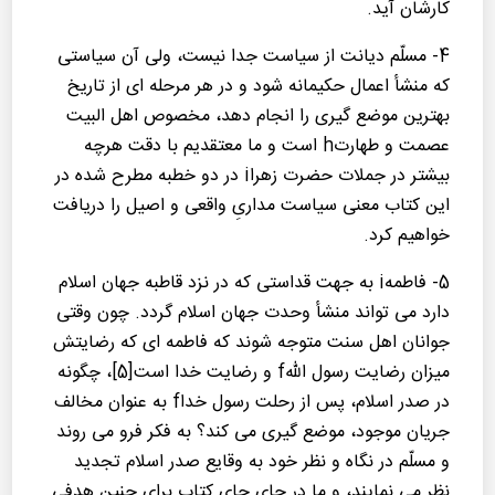
كارشان آید.
4- مسلّم دیانت از سیاست جدا نیست، ولی آن سیاستی
كه منشأ اعمال حكیمانه شود و در هر مرحله ای از تاریخ
بهترین موضع گیری را انجام دهد، مخصوص اهل البیت
عصمت و طهارتh است و ما معتقدیم با دقت هرچه
بیشتر در جملات حضرت زهراi در دو خطبه مطرح شده در
این كتاب معنی سیاست مداریِ واقعی و اصیل را دریافت
خواهیم كرد.
5- فاطمهi به جهت قداستی كه در نزد قاطبه جهان اسلام
دارد می تواند منشأ وحدت جهان اسلام گردد. چون وقتی
جوانان اهل سنت متوجه شوند كه فاطمه ای كه رضایتش
میزان رضایت رسول اللهf و رضایت خدا است[5]، چگونه
در صدر اسلام، پس از رحلت رسول خداf به عنوان مخالف
جریان موجود، موضع گیری می كند؟ به فكر فرو می روند
و مسلّم در نگاه و نظر خود به وقایع صدر اسلام تجدید
نظر می نمایند، و ما در جای جای كتاب برای چنین هدفی