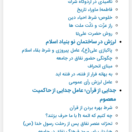
ناامیدی در اردوگاه شرك
فاطمهi ماوراء تاریخ
خلوص؛ شرط احیاء دین
راز عزّت و ذلّت ملت ها
روش حضرت علیu
لرزش در ساختمان نو بنیاد اسلام
پاكبازی علی(ع)، عامل پیروزی و شرط بقاء اسلام
چگونگی حضور نفاق در جامعه
مبنای انحراف
به بهانه فرار از فتنه، در فتنه اید
عامل لرزش رأی عمومی
جدایی از قرآن؛ عامل جدایی از حاكمیت
معصوم
شرط بهره بردن از قرآن
چه كنیم كه ائمه h با ما حرف بزنند؟
تحرّك عنصر نفاق پس از رحلت رسول خدا (ص)
هشدار برای ورود فرهنگ نفاق در جامعه