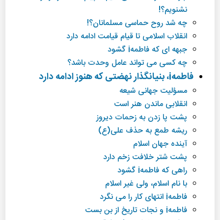
نشنویم؟!
چه شد روح حماسی مسلمانان؟!
انقلاب اسلامی تا قیام قیامت ادامه دارد
جبهه ای كه فاطمهi گشود
چه كسی می تواند عامل وحدت باشد؟
فاطمهi، بنیانگذار نهضتی كه هنوز ادامه دارد
مسؤلیت جهانی شیعه
انقلابی ماندن هنر است
پشت پا زدن به زحمات دیروز
ریشه طمع به حذف علی(ع)
آینده جهان اسلام
پشت شتر خلافت زخم دارد
راهی كه فاطمهi گشود
با نام اسلام، ولی غیر اسلام
فاطمهi انتهای كار را می نگرد
فاطمهi و نجات تاریخ از بن بست