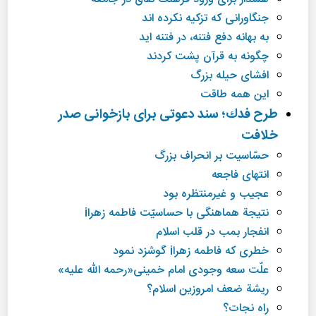
جنگاورانی كه تزكیه نكرده اند
به بهانه دفع فتنه، در فتنه اید
چگونه به قرآن پشت كردند
افشای حیله بزرگ
این همه طاقت
طرح فدك؛ سند دعوتی برای بازخوانی صدر
خلافت
حسّاسیت بر انحراف بزرگ
انتهای فاجعه
عجیب و غیرمنتظره بود
نتیجة هماهنگی با حساسیّت فاطمه زهراi
انفجار بمب در قلب اسلام
خطری كه فاطمه زهراi گوشزد نمود
علّت سعه وجودی امام خمینی«رحمه الله علیه»
ریشة ضعف امروزین اسلام؟
راه نجات؟