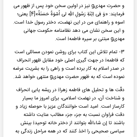
و حضرت مهدیg نیز در اولین سخن خود پس از ظهور می
فرمایند: «وَ فِی اِبْنَةِ رَسُولِ اللهِ لی اُسْوَةٌ حَسَنَةٌ»[4] یعنی؛
اسوه و راهنمای من در این نهضت، دختر رسول خدا است.
و این سخن نشان می دهد نظامنامه حكومت جهانی
مهدیg مبتنی بر سیره فاطمهi است.
3- تمام تلاش این كتاب برای روشن نمودن مسائلی است
كه فاطمهi در جهت گیری اصلی خود مقابل ظهور انحراف
در صدر اسلام به كار برده است و راهی را به بشریت عرضه
نموده است كه به ظهور حضرت مهدیg منتهی خواهد شد.
دقّت ها و تحلیل های فاطمه زهراi در ریشه یابی انحراف
و شناخت آن، در نهضت اسلامی، برای امروز ما بسیار
كارساز است. امید است خوانندگان عزیز با حوصله زیاد و
دقت فراوان نسبت به جزء جزء مطالب عنایت داشته
باشند تا إن شاءالله بتوانند از دختر‍ِ خانه توحیدi بینش
سیاسی صحیحی را اخذ كنند كه در همه مراحل زندگی به