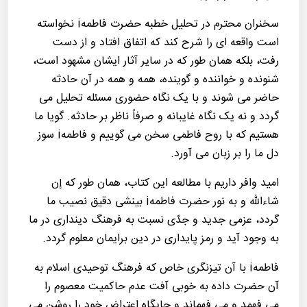
سخنران محترم در تحلیل خطبه حضرت فاطمهi نخواسته
است واقعه ای را شرح کند که اتفاق افتاد و از دست
رفت، بلکه همان طور که در سایر آثار ایشان مشهود است،
شنونده و خواننده و گوینده، همه و همه در آن حادثه
حاضر می شوند و با یک نگاه حضوری مسئله تحلیل می
گردد و نه یک نگاه غایبانه و صرفاً ناظر بر حادثه. گویا ما
هستیم که با روح فاطمی سخن می گوییم و فاطمهi سوز
دل ما را بر زبان می آورد.
امید وافر داریم با مطالعه این كتاب، همان طور که إن
شاءالله و به نور حضرت فاطمهi بینشی دقیق نصیب ما
گردد، عزمی جدید و جدّی نسبت به فرهنگ دینداری در ما
به وجود آید و رمز پایداری در دین برایمان معلوم گردد.
فاطمهi با آن تیزنگری خاص که فرهنگ توحیدی اسلام به
آن حضرت داده به خوبی آفت عدم حاکمیت معصوم را
می فهمد و می فهماند و جایگاه اعتراض خود را روشن می