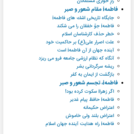
رازِ خواری مسلمانان
فاطمهi مقام شعور و صبر
جایگاه تاریخی اشك های فاطمهi
فاطمهi جوّ خفقان را می شكند
خطر حذف كارشناسان اسلام
علت اصرار علی(ع) بر حاكمیت خود
آینده جهان از آن فاطمهi است
آنگاه كه نظام ارزشی جامعه فرو می ریزد
ریشه سرگردانی بشر
بازگشت از ایمان به كفر
فاطمهi، تجسم شعور و صبر
اگر زهراi سكوت كرده بود!
فاطمهi حافظ پیام غدیر
اعتراض حكیمانه
اعتراض بلند ولی خاموش
فاطمهi راه هدایت آینده جهان اسلام