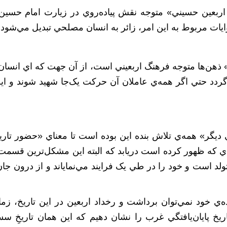
ربعين حسيني» متوجه نقش پياده‌روي در زيارت امام حسين(ع
ت مربوط به اين امر، زائر به انسان مصلحي تبديل مي‌شود که 
هن‌ها متوجه فرهنگ اربعيني است، از آن جهت که اي انسان‌
ردد حتي اگر همه‌ي عاملان آن حرکت يک‌جا شهيد شوند و اين
ديگر» همه‌ي تلاش بنده این بوده است تا معناي «حضور تاريخ
ي که ظهور کرده است دريابد که البته اين مشکل‌ترين قسم
لد است و خود را در طي يک فرايند مي‌نماياند و از درون جا
 خود نمي‌توان برداشت و رخداد اربعين در اين تاريخ، زمان
يخ پايان‌يافتگي غرب را نشان دهيم که این همان تاريخِ س