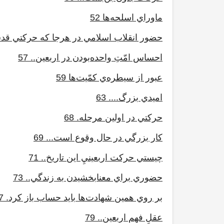
ماوراي اسلحه‌ها 52
حضور انقلاب اسلامي در هرجا که حرکتي قدسي
احساس امّتِ واحده‌بودن در اربعين.. 57
عبور از سيطره‌ي کمّيت‌ها 59
اميدي بزرگ.... 63
حرکتي در اولين مرحله. 68
کار بزرگي در حال وقوع است... 69
چيستي حرکت اربعينيِ اين تاريخ.. 71
حضوري براي معنابخشيدن به زندگي.. 73
بر روي همين شهادت‌ها بايد حساب باز کرد. 77
عقلِ فهم اربعين.. 79