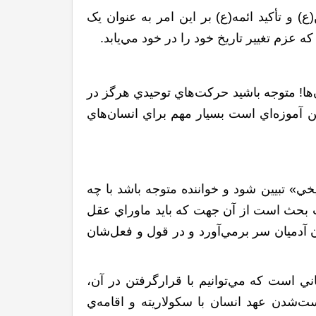
) و تأکيد ائمه
(ع)
بر اين امر به عنوان يک
عزم تغيير تاريخ خود را در خود مي‌يابد.
ها! متوجه باشيد حرکت‌هاي توحيدي هرگز در
 آموزه‌اي است بسيار مهم براي انسان‌هاي
ي» تبيين شود و خواننده متوجه باشد با چه
ت بحث است از آن جهت که بايد ماوراي عقل
ن آدميان سر برمي‌آورد و در قول و فعل‌شان
ي است که مي‌توانيم با قرارگرفتن در آن،
ست‌شدن عهد انسان با سکولاريته و اقامه‌ي