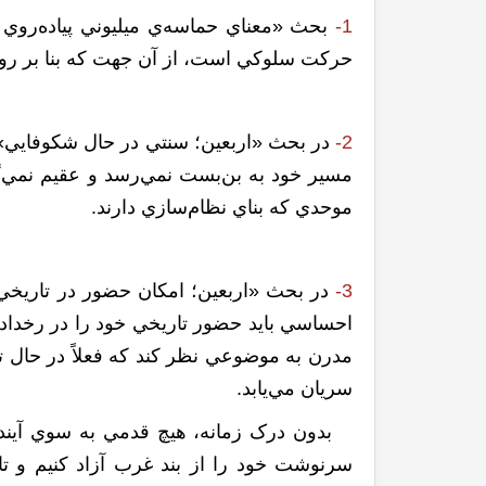
1-
بحث «معناي حماسه‌ي ميليوني پياده‌روي ا
حرکت سلوکي است، از آن جهت که بنا بر روايا
2-
در بحث «اربعين؛ سنتي در حال شکوفايي» ذ
مسير خود به بن‌بست نمي‌رسد و عقيم نمي‌گ
موحدي که بناي نظام‌سازي دارند.
3-
در بحث «اربعين؛ امکان حضور در تاريخي 
احساسي بايد حضور تاريخي خود را در رخداد
مدرن به موضوعي نظر کند که فعلاً در حال تو
سريان مي‌يابد.
بدون درک زمانه، هيچ قدمي به سوي آينده‌ي
سرنوشت خود را از بند غرب آزاد کنيم و تار