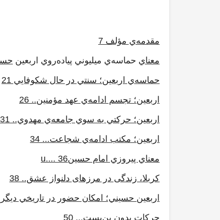
مقدمه‌ي مؤلف 7
معناي
حماسه‌ي ميليوني پياده‌روي اربعين
حسين
حماسه‌ي اربعين؛ سنتي در حال شکوفايي 21
اربعين؛ تجسم ادامه‌ي عهد مؤمنين.. 26
اربعين؛ حرکتي به سوي جامعه‌ي مهدوي.. 31
اربعين؛ مکتب ادامه‌ي شجاعت... 34
معناي پيروزي امام حسينu.... 36
کربلا، زندگی در مرزهای دلنواز عشق.. 38
اربعين حسيني؛ امکان حضور در تاريخي ديگر 47
حرکات بدون بن‌بست... 50