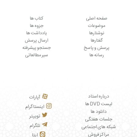
صفحه اصلی
کتاب ها
موضوعات
جزوه ها
نوشتارها
یادداشت ها
گفتارها
ارسال پرسش
پرسش و پاسخ
جستجو پیشرفته
رسانه ها
سیر مطالعاتی
درباره استاد
آپارات
لیست DVD ها
اینستاگرام
دانلود ها
توییتر
جلسات هفتگی
تلگرام
شبکه های اجتماعی
مراکز فروش
ایتا