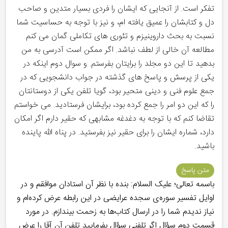
تفکر است. از آنجایی که ایشان را فردی بسیار متدین و صاحب
دل و کتابشان را عمیق یافته ام، و نیز با توجه به حساسیت شما
نسبت به بحث داروینیزم و تئوری های تکاملی گمان می کنم
مطالعه آن خالی از لطف نباشد. اگر ممکن است آدرسی به من
بدهید تا این دو مجلد را برایتان بفرستم. و سوال دوم اینکه در
یکی از پرسش و پاسخ های گذشته در جواب دانشجویی که در
جمع علوم فنی و دینی متحیر بود، گویا تلفن یکی از دوستانتان
را که این دو امر را جمع کرده بود، برایشان فرستادید. می خواستم
تقاضا کنم که با توجه به دغدغه مشابهی که حقیر دارم اگر امکان
دارد، شماره ایشان را برای حقیر نیز بفرستید. در پناه الله پاینده
باشید.
متن پاسخ
باسمه تعالی؛ علیک السلام: بنده با نظر آن استادان موافقم و در
اوایل تفسیر سوره‌ی سجده عرایضی در این رابطه عرض کرده‌ام و
نیاز ندیدم شما را در ارسال کتاب‌ها به زحمت بیندازم. در مورد
قسمت دوم سؤال اگر تلفنی سؤال بفرمایید تلفن آن آقا را عرض