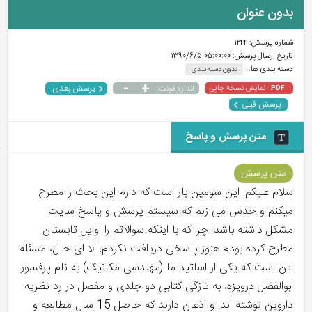
بدون عنوان
شماره پرسش:
۱۲۴۴
تاریخ ارسال پرسش:
۰۵:۰۰:۰۰ ۱۳۹۰/۶/۵
دسته بندی ها:
بدون دسته بندی
-
+
پرسش بعدی
نمایش نسخه چاپی
اندازه فونت:
PDF
پرسش قبلی
متن پرسش و پاسخ
متن پرسش
سلام علیکم. این سومین بار است که دارم این بحث را مطرح
میکنم و حدس می زنم که سیستم پرسش و پاسخ سایت
مشکل داشته باشد. چرا که با اینکه سوالاتم را اوایل تابستان
مطرح کرده بودم هنوز پاسخی دریافت نکردم. الا ای حال، مسئله
این است که یکی از اساتید ما (مهندسی مکانیک) به نام پرفسور
ابوالفضل درویزه، به تازگی کتابی دو جلدی و مفصل در رد نظریه
داروین نوشته اند. و اذعان دارند که حاصل 15 سال مطالعه و