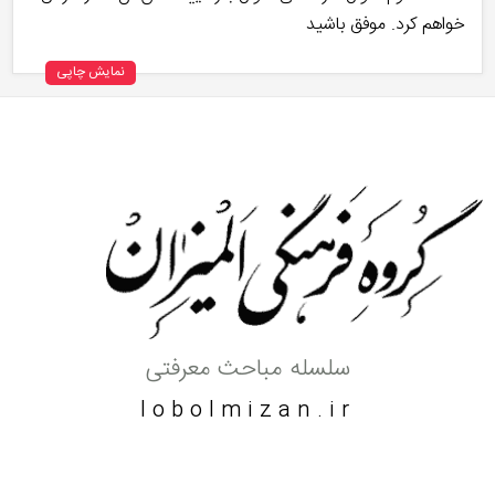
خواهم کرد. موفق باشید
نمایش چاپی
سلسله مباحث معرفتی
lobolmizan.ir