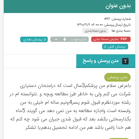
بدون عنوان
شماره پرسش:
۱۴۲۶
تاریخ ارسال پرسش:
۰۶:۰۰:۰۰ ۱۳۹۰/۹/۶
دسته بندی ها:
بدون دسته بندی
-
+
پرسش بعدی
نمایش نسخه چاپی
اندازه فونت:
PDF
پرسش قبلی
متن پرسش و پاسخ
متن پرسش
باعرض سلام من پزشکم3سال است که درامتحان دستیاری
شرکت می کنم ولی به خاطر طرز مطالعه وبچه و...نتوانسته ام در
رشته موردنظرم قبول شوم پسر4ونیم ساله ام خیلی به من
وابسته است واجازه مطالعه به من نمی دهد می گویند 5ماه
بگذارسختی بکشد بعد که قبول شدی جبران می شود چه کنم که
هم خدا راضی باشد هم من ادامه تحصیل بدهم.با تشکر