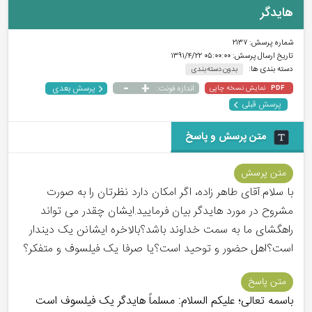
هایدگر
شماره پرسش:
۲۱۳۷
تاریخ ارسال پرسش:
۰۵:۰۰:۰۰ ۱۳۹۱/۴/۲۲
دسته بندی ها:
بدون دسته بندی
-
+
پرسش بعدی
نمایش نسخه چاپی
اندازه فونت:
PDF
پرسش قبلی
متن پرسش و پاسخ
متن پرسش
با سلام.آقای طاهر زاده، اگر امکان دارد نظرتان را به صورت
مشروح در مورد هایدگر بیان فرمایید.ایشان چقدر می تواند
راهگشای ما به سمت خداوند باشد؟بالاخره ایشانن یک دیندار
است؟اهل حضور و توحید است؟یا صرفا یک فیلسوف و متفکر؟
متن پاسخ
باسمه تعالی؛ علیکم السلام: مسلماً هایدگر یک فیلسوف است