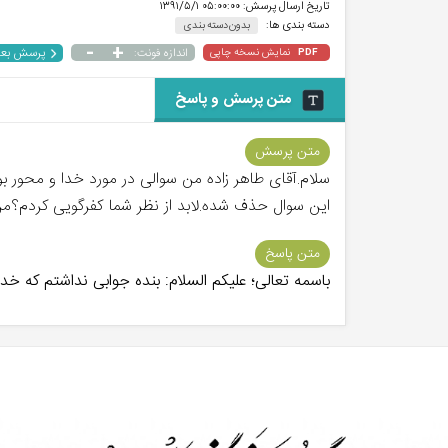
تاریخ ارسال پرسش:
۰۵:۰۰:۰۰ ۱۳۹۱/۵/۱
دسته بندی ها:
بدون دسته بندی
-
+
پرسش بع
نمایش نسخه چاپی
اندازه فونت:
PDF
متن پرسش و پاسخ
متن پرسش
سلام.آقای طاهر زاده من سوالی در مورد خدا و محور بو
این سوال حذف شده.لابد از نظر شما کفرگویی کردم؟من
متن پاسخ
باسمه تعالی؛ علیکم السلام: بنده جوابی نداشتم که خد