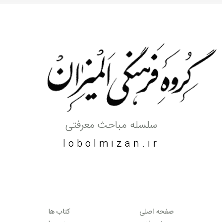
سلسله مباحث معرفتی
lobolmizan.ir
صفحه اصلی
کتاب ها