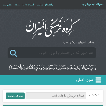
بسم الله الرحمن الرحیم
راهنمای سایت
ارتباط با ما
ورود
عضویت
به لب المیزان خوش آمدید.
منوی اصلی
شماره پرسش: