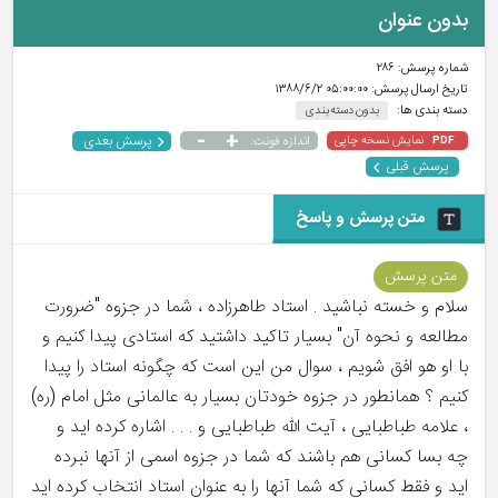
بدون عنوان
شماره پرسش:
۲۸۶
تاریخ ارسال پرسش:
۰۵:۰۰:۰۰ ۱۳۸۸/۶/۲
دسته بندی ها:
بدون دسته بندی
-
+
پرسش بعدی
نمایش نسخه چاپی
اندازه فونت:
PDF
پرسش قبلی
متن پرسش و پاسخ
متن پرسش
سلام و خسته نباشید . استاد طاهرزاده ، شما در جزوه "ضرورت
مطالعه و نحوه آن" بسیار تاکید داشتید که استادی پیدا کنیم و
با او هو افق شویم ، سوال من این است که چگونه استاد را پیدا
کنیم ؟ همانطور در جزوه خودتان بسیار به عالمانی مثل امام (ره)
، علامه طباطبایی ، آیت الله طباطبایی و . . . اشاره کرده اید و
چه بسا کسانی هم باشند که شما در جزوه اسمی از آنها نبرده
اید و فقط کسانی که شما آنها را به عنوان استاد انتخاب کرده اید