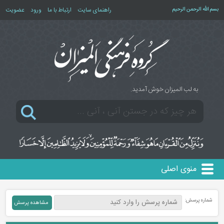
بسم الله الرحمن الرحیم
راهنمای سایت
ارتباط با ما
ورود
عضویت
به لب المیزان خوش آمدید.
منوی اصلی
شماره پرسش: