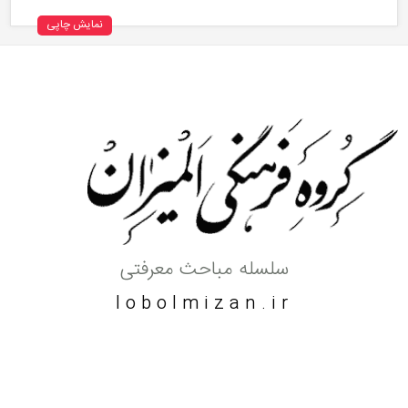
نمایش چاپی
سلسله مباحث معرفتی
lobolmizan.ir