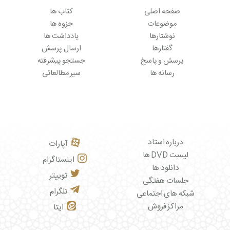
صفحه اصلی
کتاب ها
موضوعات
جزوه ها
نوشتارها
یادداشت ها
گفتارها
ارسال پرسش
پرسش و پاسخ
جستجو پیشرفته
رسانه ها
سیر مطالعاتی
درباره استاد
آپارات
لیست DVD ها
اینستاگرام
دانلود ها
توییتر
جلسات هفتگی
تلگرام
شبکه های اجتماعی
مراکز فروش
ایتا