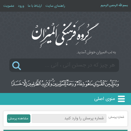
بسم الله الرحمن الرحیم
راهنمای سایت
ارتباط با ما
ورود
عضویت
به لب المیزان خوش آمدید.
منوی اصلی
شماره پرسش: