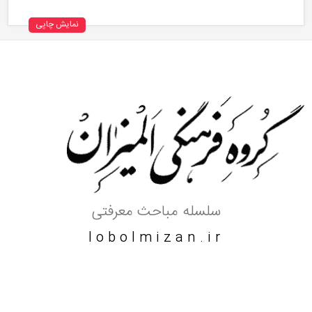
نمایش چاپی
سلسله مباحث معرفتی
lobolmizan.ir