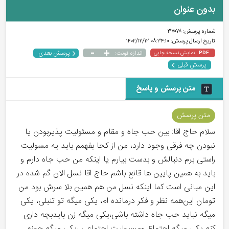
بدون عنوان
شماره پرسش:
۳۷۰۷۸
تاریخ ارسال پرسش:
۰۸:۳۴:۱۰ ۱۴۰۲/۱۲/۱۲
-
+
پرسش بعدی
نمایش نسخه چاپی
اندازه فونت:
PDF
پرسش قبلی
متن پرسش و پاسخ
متن پرسش
سلام حاج اقا: بین حب جاه و مقام و مسئولیت پذیربودن یا
نبودن چه فرقی وجود دارد، من از کجا بفهمم باید یه مسولیت
راستی برم دنبالش و بدست بیارم یا اینکه من حب جاه دارم و
باید به همین پایین ها قانع باشم حاج اقا نسل الان گم شده در
این مبانی است کما اینکه نسل من هم همین بلا سرش بود من
تومان این‌همه نظر و فکر درمانده ام، یکی میگه تو تنبلی، یکی
میگه نباید حب جاه داشته باشی،یکی میگه زن بایدبچه داری
کنه یکی میگه اجتماع ومسیولیت اجتماعی ،یکی میگه حوزه