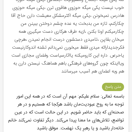
خوب نیست یکی میگه حوزوی هاقوی ترن ،یکی میگه حوزوی
هادرس نمیخونن ،یکی میگه اکثرمشکل معیشت دارن حاج آقا
چکارکنم، تازه من بدبخت یه عده چشم دوختن ببینن من
چکارمیکنم اونا بکنن ،ازیه طرف هرکاری دست میگیری همه
میخان بقاپن ،تامیدی دستشون درست انجام نمیدن ،هرچی
فکرجدیدارائه میدی فقط میخورن نمی‌دانم تشنه اندوکارنیست
یاحرص. داره این کارومیکنه یااثارسیاست وفضای مجازی است
ویااینکه چون گروه‌های فرهنگی باهم هماهنگ نیستن دارن به
هم وبه اعضای هم آسیب میرسانند
متن پاسخ
باسمه تعالی: سلام علیکم: مهم آن است که در همه این امور
توجه ما به روح عبودیت‌مان باشد هرکجا که هستیم و در هر
صحنه‌ای که باید حاضر شویم. در این حالت است که در عین
تواضع، تلاش‌های ما معنا پیدا می‌کند. دیگر تفاوت نمی‌کند خانم
خانه‌دار باشید و یا رهبرِ یک نهضت. موفق باشید