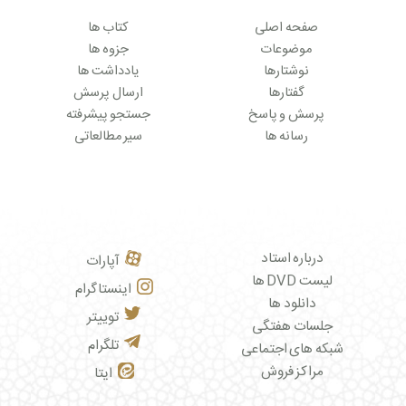
صفحه اصلی
کتاب ها
موضوعات
جزوه ها
نوشتارها
یادداشت ها
گفتارها
ارسال پرسش
پرسش و پاسخ
جستجو پیشرفته
رسانه ها
سیر مطالعاتی
درباره استاد
آپارات
لیست DVD ها
اینستاگرام
دانلود ها
توییتر
جلسات هفتگی
تلگرام
شبکه های اجتماعی
مراکز فروش
ایتا