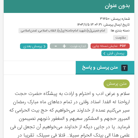
بدون عنوان
شماره پرسش:
۳۷۲۵۰
تاریخ ارسال پرسش:
۱۳:۰۶:۳۱ ۱۴۰۳/۱/۵
دسته بندی ها:
امام خمینی(ره)، شهید امام خامنه‌ای(ره)، انقلاب اسلامی، تمدن اسلامی
مقاومت
-
+
پرسش بعدی
نمایش نسخه چاپی
اندازه فونت:
PDF
پرسش قبلی
متن پرسش و پاسخ
متن پرسش
سلام و عرض ادب و احترام و ارادت به پیشگاه حضرت حجت
ارواحنا له الفدا. استاد وقتی در تمام دعاهای ماه مبارک رمضان
سیر می‌کنیم عمده از خداوند می‌خواهیم که حج بیت الحرامی که
المبرور حجهم و المشکور سعیهم و المغفور ذنوبهم نصیبمون
فرماید. یا در جایی دیگه از خداوند می‌خواهیم أن تجعل لی فی
علمی هذا الی بیتک الحرام سبیلا... قتلا فی سبیلک. تقریبا در