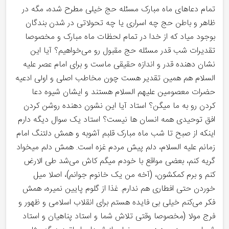
تمام دعاهای ماه مبارک مسئله حج خیلی مطرح شده، مگه در
ظاهر و باطن حج چه اسراری یا چه تحولاتی در شدن بندگان
بوجود میاد که از خدا در تمام لحظات ماه مبارک و مخصوصا
تقدیرات شب قدر مسئله حج مقبول رو می‌خواهیم؟ آیا این
نشان دهنده قدر و اندازه حقیقی ماست و برای امام عصر علیه
السلام هم همین تقدیر هست چون مخاطب اصلی و اولی ادعیه
حضرات معصومین علیهم السلام هستند و ایشان شیوه دعا
کردن رو به ما میگن؟ استاد آیا این نشون دهنده روشن کردن
افق توحیدی همه انسان ها نیست؟ استاد یک سوال دیگه دارم
اینکه از صبح تا شب ماه مبارک قلبم آشوبه و همش دلتنگ امام
زمانم علیه السلام، دلم پیش مردم غزه است. همش دلم میخواد
گریه کنم، بعضی مواقع با خودم میگم کاش می‌شد طی الارض
کنم و برم کمکشون، (آخه من یک خانوم جوانم)، اصلا میل
خوردن حتی افطاری هم ندارم. غذا از گلوم پایین نمیره، همش
فکر می‌کنم خیلی بی فایده هستم برای انقلاب اسلامی و ظهور و
فرج مولا (مخصوصا وقتی تلاش شما و استاد پناهیان و استاد