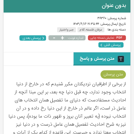
بدون عنوان
شماره پرسش:
۳۸۳۶۰
تاریخ ارسال پرسش:
۲۱:۳۵:۴۴ ۱۴۰۳/۶/۱۶
دسته بندی ها:
عرفان، فلسفه، کلام
جبر و اختیار
-
+
پرسش بعدی
نمایش نسخه چاپی
اندازه فونت:
PDF
پرسش قبلی
متن پرسش و پاسخ
متن پرسش
از برخی از اطرافیان نزدیکتان مکرر شنیدم که در خارج از دنیا
انتخاب وجود ندارد، چه قبل دنیا چه بعد، بر این مبنا آنچه از
احادیث مستفادست که دنیای ما تفصیل همان انتخاب های
عامل ذر است، اگر عالم ذر خارج از این دنیا رخ داده و در آن
انتخاب نبوده (به تعبیر آنان بروز و ظهور ذات ما بوده)، پس دنیا
نیز به شرح احادیث تفصیل همان عامل ذرست و در دنیا نیز
انتخاب معنا ندارد و جبرست. این قاعده از کدام یک از آیات و