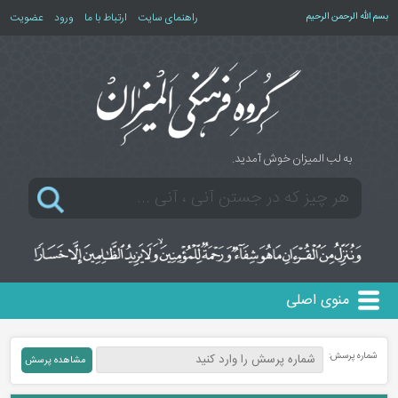
بسم الله الرحمن الرحیم
راهنمای سایت
ارتباط با ما
ورود
عضویت
به لب المیزان خوش آمدید.
منوی اصلی
شماره پرسش: