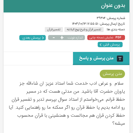
بدون عنوان
شماره پرسش:
۳۹۳۰۴
تاریخ ارسال پرسش:
۱۷:۵۵:۵۱ ۱۴۰۳/۱۰/۱۴
دسته بندی ها:
تفسیر قرآن و شرح نهج البلاغه
تفسیر قرآن
-
+
پرسش بعدی
نمایش نسخه چاپی
اندازه فونت:
PDF
پرسش قبلی
متن پرسش و پاسخ
متن پرسش
سلام و عرض ادب خدمت شما استاد عزیز: ان شاءالله جز
یاوران حضرت آقا باشید. من مدتی هست که در مسیر
حفظ قرانم. می‌خواستم از استاد سوال بپرسم تدبر و تفسیر قران
رو ادامه بدیم یا حفظ قرآن رو اگر ممکنه ما رو راهنمایی کنید. آیا
حفظ کردن قران هم مجالست و همنشینی با قرآن محسوب
میشه؟