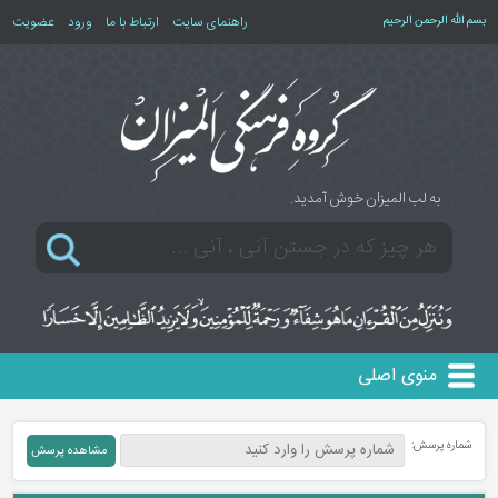
بسم الله الرحمن الرحیم
راهنمای سایت
ارتباط با ما
ورود
عضویت
به لب المیزان خوش آمدید.
منوی اصلی
شماره پرسش: