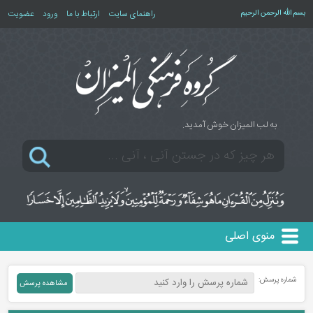
بسم الله الرحمن الرحیم
راهنمای سایت
ارتباط با ما
ورود
عضویت
به لب المیزان خوش آمدید.
منوی اصلی
شماره پرسش: