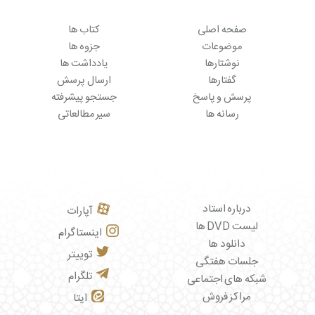
صفحه اصلی
کتاب ها
موضوعات
جزوه ها
نوشتارها
یادداشت ها
گفتارها
ارسال پرسش
پرسش و پاسخ
جستجو پیشرفته
رسانه ها
سیر مطالعاتی
درباره استاد
آپارات
لیست DVD ها
اینستاگرام
دانلود ها
توییتر
جلسات هفتگی
تلگرام
شبکه های اجتماعی
مراکز فروش
ایتا