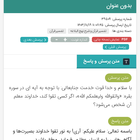
بدون عنوان
شماره پرسش:
۳۹۵۰۹
تاریخ ارسال پرسش:
۱۱:۰۸:۴۵ ۱۴۰۳/۱۱/۱۹
دسته بندی ها:
تفسیر قرآن و شرح نهج البلاغه
تفسیر قرآن
-
+
پرسش بعدی
نمایش نسخه چاپی
اندازه فونت:
PDF
پرسش قبلی
متن پرسش و پاسخ
متن پرسش
با سلام و خدا قوت خدمت جنابعالی: با توجه به آیه ای در سوره
بقره: «واتقوالله ولیعلمکم الله»، اگر کسی تقوا کند، خداوند معلم
آن شخص می‌شود؟
متن پاسخ
باسمه تعالی: سلام علیکم: آری! به نور تقوا خداوند بصیرت‌ها و
آگاهی‌هایی را به انسان عطا می‌فرماید. موفق باشید