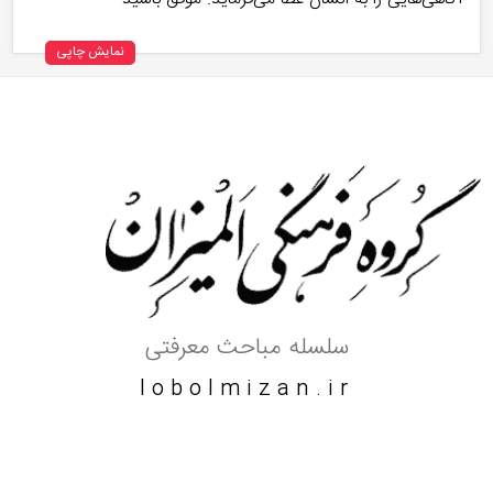
نمایش چاپی
سلسله مباحث معرفتی
lobolmizan.ir