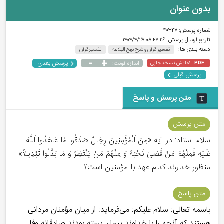
بدون عنوان
شماره پرسش:
۴۰۳۴۷
تاریخ ارسال پرسش:
۰۸:۴۷:۲۶ ۱۴۰۴/۴/۲۸
دسته بندی ها:
تفسیر قرآن و شرح نهج البلاغه
تفسیر قرآن
-
+
پرسش بعدی
نمایش نسخه چاپی
اندازه فونت:
PDF
پرسش قبلی
متن پرسش و پاسخ
متن پرسش
سلام استاد: در آیه «مِنَ اَلْمُؤْمِنِينَ رِجٰالٌ صَدَقُوا مٰا عٰاهَدُوا اَللّٰهَ
عَلَيْهِ فَمِنْهُمْ مَنْ قَضى‏ٰ نَحْبَهُ وَ مِنْهُمْ مَنْ يَنْتَظِرُ وَ مٰا بَدَّلُوا تَبْدِيلاً»
منظور خداوند کدام عهد با مؤمنین است؟
متن پاسخ
باسمه تعالی: سلام علیکم: می‌فرماید: از ميان مؤمنان مردانى
هستند كه آنچه را با خداوند پيمان بسته بودند صادقانه وفا