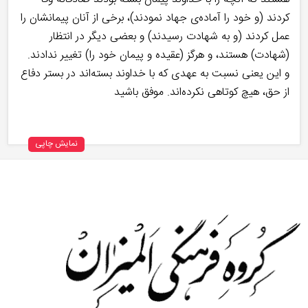
كردند (و خود را آماده‌ى جهاد نمودند)، برخى از آنان پيمانشان را
عمل كردند (و به شهادت رسيدند) و بعضى ديگر در انتظار
(شهادت) هستند، و هرگز (عقيده و پيمان خود را) تغيير ندادند.
و این یعنی نسبت به عهدی که با خداوند بسته‌اند در بستر دفاع
از حق، هیچ کوتاهی نکرده‌اند. موفق باشید
نمایش چاپی