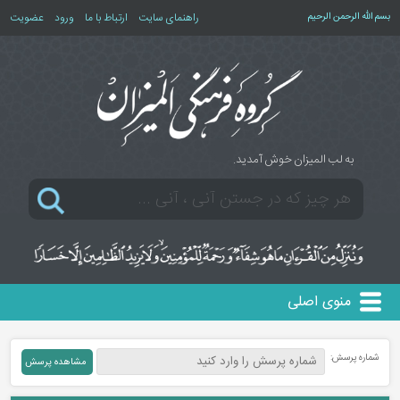
بسم الله الرحمن الرحیم
راهنمای سایت
ارتباط با ما
ورود
عضویت
به لب المیزان خوش آمدید.
منوی اصلی
شماره پرسش: