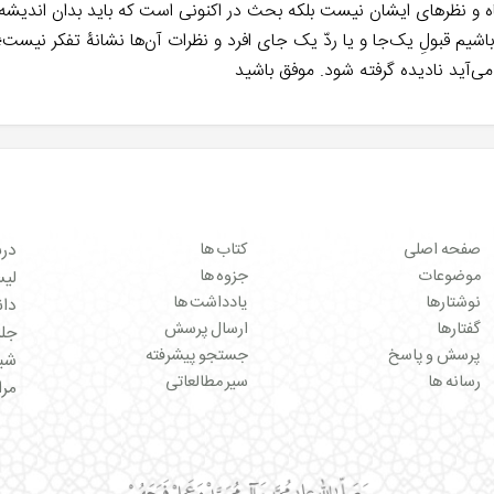
گاه و نظرهای ایشان نیست بلکه بحث در اکنونی است که باید بدان اندیشه
یم قبولِ یک‌جا و یا ردّ یک جای افرد و نظرات آن‌ها نشانۀ تفکر نیست؛ و 
‌آید نادیده گرفته شود. موفق باشید
صفحه اصلی
کتاب ها
درب
موضوعات
جزوه ها
لیست 
نوشتارها
یادداشت ها
دان
گفتارها
ارسال پرسش
جل
پرسش و پاسخ
جستجو پیشرفته
شبک
رسانه ها
سیر مطالعاتی
مرا