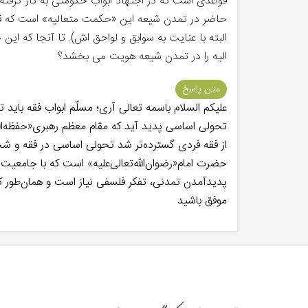
قواعدی است که در اجتهاد ابواب حکومتی به کار گر
حاضر در تمدن شیعه این «حکمت متعالیه» است که قابل
البته با عنایت به سوابق و لواحق اش). تا آنجا که ای
الیه را در تمدن شیعه هویت می بخشد؟
متن پاسخ
علیکم السلام باسمه تعالی آری؛ مسلّم ابواب فقه بای
تحولی اساسی پدید آید که مقام معظم رهبری«حفظه‌الله
از فقه فردی گسترده‌تر شد تحولی اساسی در فقه و شخ
حضرت امام«رضوان‌الله‌تعالی‌علیه» است که با جامعیت 
پدیدآمدن تمدنی، تفکر فلسفی نیاز است و همان‌طور 
موفق باشید