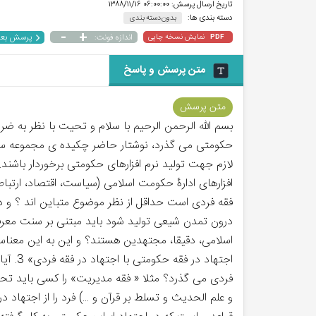
تاریخ ارسال پرسش:
۰۶:۰۰:۰۰ ۱۳۸۸/۱۱/۱۶
دسته بندی ها:
بدون دسته بندی
-
+
پرسش بع
نمایش نسخه چاپی
اندازه فونت:
PDF
متن پرسش و پاسخ
متن پرسش
بسم الله الرحمن الرحیم با سلام و تحیت با نظر به ضرو
حکومتی می گذرد، نوشتار حاضر چکیده ی مجموعه سوال
افزارهای ادارۀ حکومت اسلامی (سیاست، اقتصاد، ارتباطا
درون تمدن شیعی تولید شود باید مبتنی بر سنت معرف
اسلامی، دقیقا، مجتهدین هستند؟ و این به این معنا
اجتها
فردی می گذرد؟ مثلا « فقه مدیریت» را کسی باید تحص
و علم الحدیث و تسلط بر قرآن و ...) فرد را از اجتهاد