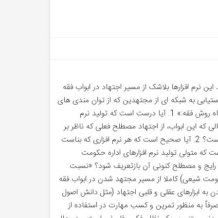
این نرم افزارها بلاشک از مسیر اجتهاد در ابواب فقه
یابی به شبکه ای از مجتهدین که از توان مندی های
لازم جهت تولید نرم افزارهای حکومتی برخوردار باشند. در ادامه، مبادی بحث، به عنوان سوال های اساسی طرح می گردد: «جایگاه روش فقه:» 1. آیا درست است که تولید نرم
لی که این ابواب، از اجتهاد مصطلح فعلی که ناظر بر
فقه فردی است حداقل از نظر موضوع متباین اند ؟ و در حال حاضر ، دانش فقه، نیاز مند توسعه ابواب و گستره موضوعات آن است؟ 2. آیا صحیح است که هر نرم افزاری که بناست
که متولی تولید نرم افزارهای اداره حکومت
ظ رایج و مصطلح کنونی آن بازتعریف شود؟ «نسبت
ازهای نرم افزاری حکومت شیعی) کاملا از مسیر مجتهد شدن در ابواب فقه
 به ابزارهای عقلی و قلبی اجتهاد (مثل دانش اصول
 صرفاً به منظور تمرین و کسب مهارت در استفاده از