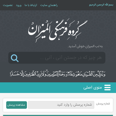
بسم الله الرحمن الرحیم
راهنمای سایت
ارتباط با ما
ورود
عضویت
به لب المیزان خوش آمدید.
منوی اصلی
شماره پرسش: