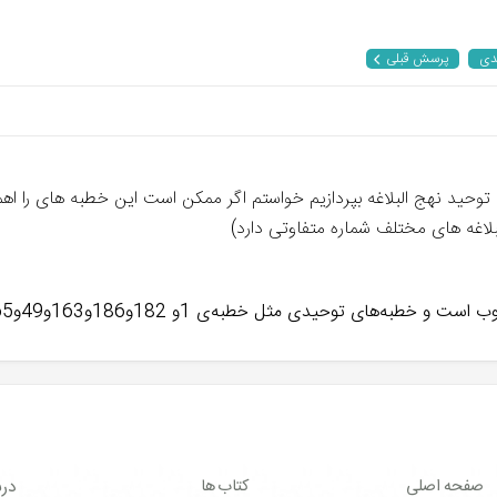
دی
پرسش قبلی
وحید نهج البلاغه بپردازیم خواستم اگر ممکن است این خطبه های را اهم ان
لبلاغه های مختلف شماره متفاوتی دارد)
ای توحیدی مثل خطبه‌ی 1و 182و186و163و49و65 .موفق باشید
صفحه اصلی
کتاب ها
درب