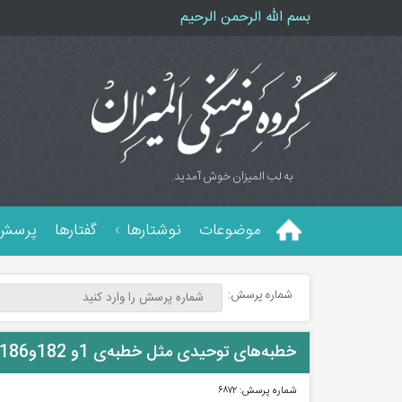
بسم الله الرحمن الرحیم
به لب المیزان خوش آمدید.
موضوعات
نوشتارها
گفتارها
پرسش 
شماره پرسش:
خطبه‌های توحیدی مثل خطبه‌ی 1و 182و186و163و49و65
شماره پرسش:
۶۸۷۲