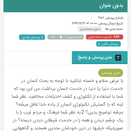
بدون عنوان
شماره پرسش:
۹۵۸
تاریخ ارسال پرسش:
۰۶:۰۰:۰۰ ۱۳۸۹/۱۲/۳
دسته بندی ها:
بدون دسته بندی
-
+
پرسش بعدی
نمایش نسخه چاپی
اندازه فونت:
PDF
پرسش قبلی
متن پرسش و پاسخ
متن پرسش
با عرض سلام و خسته نباشید با توجه به بحث انسان در
خدمت دنیا یا دنیا در خدمت انسان برداشت من این بود که
شما با استفاده از تکنلوژی و کشف اختراعات مخالفید. نظر شما
اینه که با گسترش تکنولوژی انسان از یاده خدا غافل میشه؟
میشه توضیح بدین؟ 2.به نظر شما فرهنگ و مردم غرب را با
یک چشم دیدن و همه را در خدمت شیطان دیدن درسته؟ در
صوریتیکه خیلیها در دین خودشان متدین هستند و گناههایی