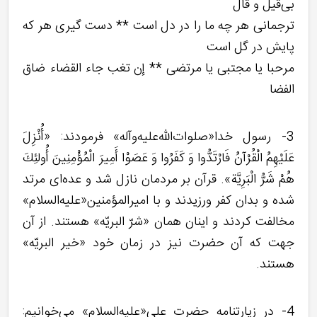
بی‌‌قیل و قال‌‌
ترجمانی هر چه ما را در دل است ** دست گیری هر که
پایش در گل است‌‌
مرحبا یا مجتبی یا مرتضی ** إن تغب جاء القضاء ضاق
الفضا
3- رسول خدا«صلوات‌الله‌علیه‌وآله» فرمودند: «أُنْزِلَ
عَلَيْهِمُ الْقُرْآنُ فَارْتَدُّوا وَ كَفَرُوا وَ عَصَوْا أَمِيرَ الْمُؤْمِنِينَ أُولئِكَ
هُمْ شَرُّ الْبَرِيَّة». قرآن بر مردمان نازل شد و عده‌ای مرتد
شده و بدان کفر ورزیدند و با امیرالمؤمنین«علیه‌السلام»
مخالفت کردند و اینان همان «شرّ البریّه» هستند. از آن
جهت که آن حضرت نیز در زمان خود «خیر البریّه»
هستند.
4- در زیارتنامه حضرت علی«علیه‌السلام» می‌خوانیم: