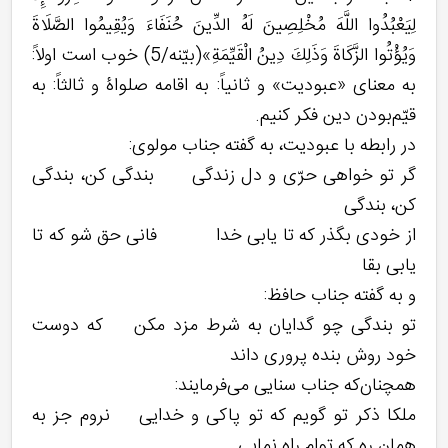
لِيَعْبُدُوا اللَّهَ مُخْلِصِينَ لَهُ الدِّينَ حُنَفَاءَ وَيُقِيمُوا الصَّلَاةَ
وَيُؤْتُوا الزَّكَاةَ وَذَلِكَ دِينُ الْقَيِّمَةِ»(بیّنه/5) خوب است اولاً:
به معنای «عبودیت» و ثانیاً: به اقامه صلواۀ و ثالثاً: به
قیّم‌بودن دین فکر کنیم.
در رابطه با عبودیت، به گفته جناب مولوی:
گر تو خواهی حرّی و دل زندگی بندگی کن، بندگی
کن، بندگی
از خودی بگذر که تا یابی خدا فانی حق شو که تا
یابی بقا
و به گفته جناب حافظ:
تو بندگی چو گدایان به شرط مزد مکن که دوست
خود روش بنده پروری داند
همچنان‌که جناب سنایی می‌فرمایند:
ملکا ذکر تو گویم که تو پاکی و خدایی نروم جز به
همان ره که توام راه نمایی