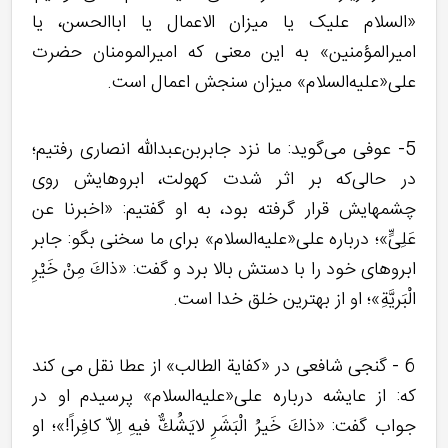
«السلام علیک یا میزان الاعمال یا اباالحسن، یا
امیرالمؤمنین» به این معنی که امیرالمومنان حضرت
علی«علیه‌السلام» میزان سنجش اعمال است.
5- عوفى مى‌گويد: ما نزد جابربن‌عبدالله انصارى رفتیم؛
در حالى‌كه بر اثر شدت كهولت، ابروهايش روى
چشمهايش قرار گرفته بود، به او گفتيم: «اخبرنا عن
عَلِىٍّ»؛ درباره على«علیه‌السلام» براى ما سخنى بگو: جابر
ابروهاى خود را با دستش بالا برد و گفت: «ذاكَ مِنْ خَيْرِ
الْبَريَّةِ»؛ او از بهترين خلق خدا است.
6 - گنجى شافعى در «كفاية الطالب» از عطا نقل مى كند
كه: از عايشه درباره على«علیه‌السلام» پرسيدم او در
جواب گفت: «ذاكَ خَيرُ الْبَشَرِ لايَشُكٌّ فيهِ اِلاّ كافِراً!»؛ او