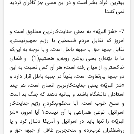
بهترين افراد بشر است و در اين معنى جز كافران ترديد
نمى كنند!
7- «شرّ البریّه» به معنی جنایت‌کارترین مخلوق است و
امروز که تقابل مردم فلسطین با رژیم صهیونیستی،
تقابل جبهه حق با جبهه باطل است، و با توجه به این‌که
ما با بیّنه‌ای بسی روشن روبه‌رو هستیم(1) و فضای
خاکستری از میان رفته است؛ هر آن کس نسبت به این
دو جبهه بی‌تفاوت است، یقیناً در جبهه باطل قرار دارد و
«شرّ البریّه» یعنی جنایت‌کارترین انسان است، هر چند
استادان دانشگاه باشند و بیانیه دهند که جنگ بد است
و صلح خوب است. آیا محکوم‌نکردنِ رژیم جنایت‌کار
اسرائیل، نوعی همراهی با آن نیست؟ آیا امروز، «شرّ
البریّه» را تنها باید در اسرائیل و آمریکا دنبال کرد و یا
روشنفکران غرب‌زده و متحجرین غافل از جبهه حق و