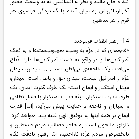
کند.» حال مائیم و نظر به انسانیتی که به وسعت حضور
آخرالزمانی‌اش به میان آمده با گستردگیِ فراسوی هر
قوم و هر مذهبی.
14- رهبر انقلاب فرمودند:
«فاجعه‌ای که در غزّه به وسیله‌ صهیونیست‌ها و به کمک
آمریکایی‌ها و در واقع به دست آمریکایی‌ها دارد اتّفاق
می‌افتد، یک فاجعه‌ی بی‌نظیر است. ... میدان، میدان
غزّه و اسرائیل نیست، میدان حق و باطل است. میدان،
میدان استکبار و ایمان است؛‌ یک طرف قدرت ایمان، یک
طرف قدرت استکبار. البتّه قدرت استکبار با فشار نظامی
و بمباران و فاجعه و جنایت پیش می‌آید، [امّا] قدرت
ایمان بر همه‌ اینها به توفیق الهی غلبه پیدا خواهد کرد.
دلهای ما خون است به خاطر مصائب مردم فلسطین و
بالخصوص مردم غزّه؛ ناراحتیم، امّا وقتی بادقّت نگاه