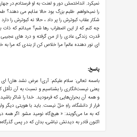
نمیکرد. انداختمش دور و لعنت به او فرستادم.در جهان 
را نمیخواهم. طلبم بزرگ بود حالا عذابم می دهند؟ ط
شکار عقاب کبوترش را پر داد ، حالا نه کبوترش را دا
چه کنم که از این اضطراب رها شم؟ میدانم که ذات بش
قدرت زندگی عادی را از من گرفته و درد های عجیبی
ای نور دهنده عالم! مرا خلاص کن از بندی که مرا به خ
پاسخ:
باسمه تعالی: سلام علیکم: آری! عرض نشد هان! ای دی
یعنی نیست‌انگاری را بشناسیم و نسبت به آن تأمّل ک
و همه آن بحران‌هایی که فرمودید. خدا را شاکر باش
فرار از دانشگاه، راهِ حلّ نیست. باید با هویتی دی
که به ما می‌گویند: « هیچ‌گاه نومید مشو. اگر همه‌
اکنون قادر به دیدنش نباشی، بدان که در پس گذرگاه