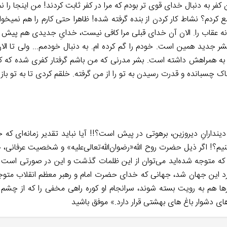
کفر به دنبال خدای قوی تر بودم که مرا در کفر ثابت کردند! من اینجا را 
مع کردم؟ نشاط کار کردن از بنده گرفته شده! ظاهرا حتی کارم را هم ن
رد نه عقاب را. الان آن خدای قبلی مرا کافی نیست، خدایِ جدیدی هم پیش ن
ر جدید همین است. خودم را گم کرده ام. به دنبال خودمم... ولی تا ال
 به همراهش داشته است. بشر مدرنی که من باشم گرفتار کفری شده که ک
اک چسبانده و قدرت رسیدن به تو را از من گرفته. خلقم کردی تا به تو باز 
ندارانِ دیروزین، برهوتی در پیش است؟!! آیا نباید تقدیر زمانه‌ای که ج
نیم؟! اگر ذیل حضرت روح الله«رضوان‌الله‌تعالی‌علیه» و شخصیت عرفانی، 
ید که متوجه شده‌اید می‌توان از این ظلمات گذشت و این در صورتی است 
گر وارد این جهان شد، جهانی که خدای حضرت امام و رهبر معظم انقلاب متو
 درها هم به رویت بسته شوند، سرانجام او کوره راهی مخفی را که از چشم 
‌های دشوار باغ های بهشتی قرار دارد.» موفق باشید