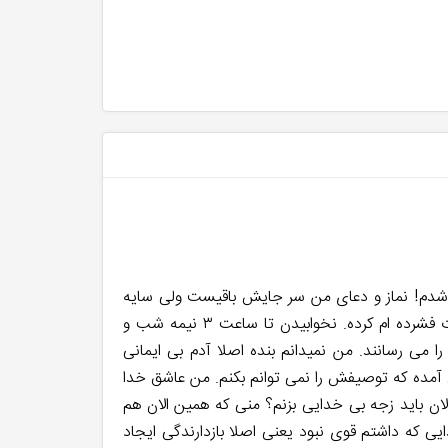
هی شدم! نماز و دعای من سر جایش باقیست ولی سایه
کثیفی که از وصف آن عاجزم روی من افتاده است. البته که ارتباطی به دانشگاه ندارد. من با جهانی تنگ مواجهم که به شدت فشرده ام کرده. نخوابیدن تا ساعت ۳ نیمه شب و
ا می رسانند. من نمیدانم بنده اصلا آدم بی ایمانی
 آمده که توصیفش را نمی توانم بکنم. من عاشق خدا
لان باید زجه بی خدایی بزنم؟ منی که همین الان هم
 که داشتم قوی نبود یعنی اصلا بازدارندگی ایجاد