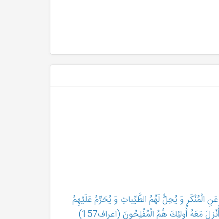
ِ الْمُنْكَرِ وَ يُحِلُّ لَهُمُ الطَّيِّباتِ وَ يُحَرِّمُ عَلَيْهِمُ
أُنْزِلَ مَعَهُ أُولئِكَ هُمُ الْمُفْلِحُونَ (اعراف157)