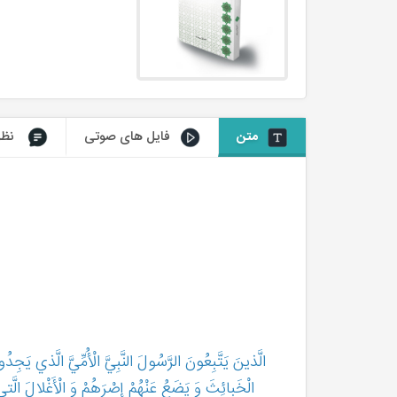
متن
فایل های صوتی
نظر
الَّذينَ يَتَّبِعُونَ الرَّسُولَ النَّبِيَّ الْأُمِّيَّ الَّذي يَجِدُ
الْخَبائِثَ وَ يَضَعُ عَنْهُمْ إِصْرَهُمْ وَ الْأَغْلالَ الَّتي‏