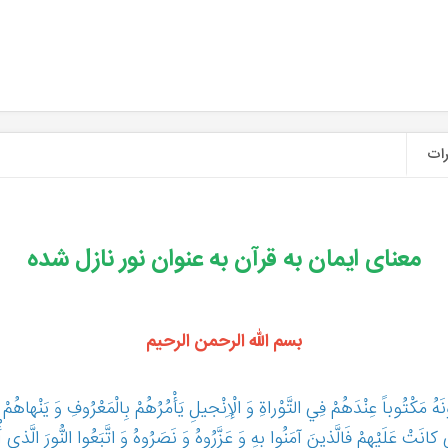
ات
معنای ایمان به قرآن به عنوان نور نازل شده
بسم الله الرحمن الرحیم
ونَهُ مَكْتُوباً عِنْدَهُمْ فِي التَّوْراةِ وَ الْإِنْجيلِ يَأْمُرُهُمْ بِالْمَعْرُوفِ وَ يَنْهاهُمْ عَن
 كانَتْ عَلَيْهِمْ فَالَّذينَ آمَنُوا بِهِ وَ عَزَّرُوهُ وَ نَصَرُوهُ وَ اتَّبَعُوا النُّورَ الَّذي 