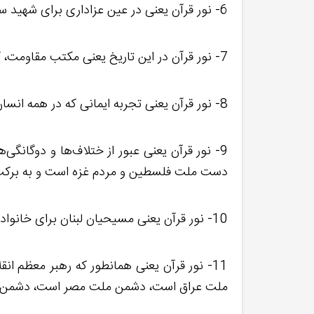
6- نور قرآن یعنی در عین عزاداری برای شهید سید حسن نصرالله، غم زده و ماتم زده نباشیم.
7- نور قرآن در این تاریخ یعنی مکتب مقاومت، که عین هویت بخشی به انسان و انسانیت است
8- نور قرآن یعنی تجربه ایمانی که در همه انسان‌ها پنهان است و با قرآن احساس می‌شود.
9- نور قرآن یعنی عبور از ختلاف‌ها و دوگانگی
دست ملت فلسطین و مردم غزه است و به برکت 
10- نور قرآن یعنی مسیحیان لبنان برای خانواده شیعیان آوارهِ ضاحیه لبنان اردوگاه پذیرایی به پا کردن.
11- نور قرآن یعنی همانطور که رهبر معظ
ملت عراق است، دشمن ملت مصر است، دشمن 