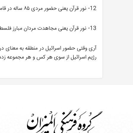
12- نور قرآن یعنی حضور مردی ۸۵ ساله در قامت یک جوان شجاع و بصیر در «جمعه نصر» در بین مردم. و ایجاد شوری آنچنان.
13- نور قرآن یعنی مجاهدت مردان مبارز فلسطین و لبنان که بنا به گفته رهبر معظم انقلاب؛ رژیم صهیونی را 70 سال به عقب برگرداندند.
آری وقتی حضور اسرائیل در منطقه به معنای در ا
رژیم اسرائیل از سوی هر کس و هر مجموعه زده ش