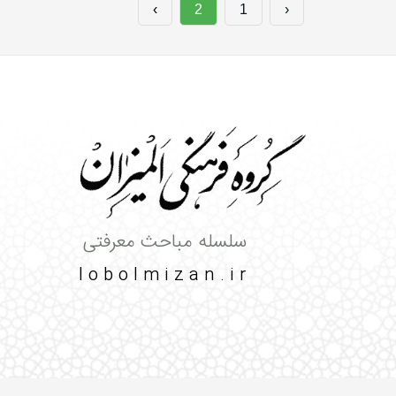
›
2
1
‹
سلسله مباحث معرفتی
lobolmizan.ir