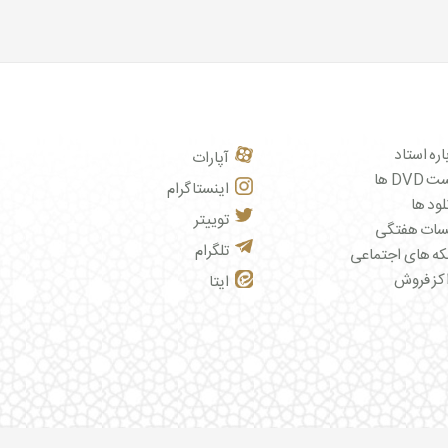
اره استاد
آپارات
DVD ها
اینستاگرام
لود ها
توییتر
سات هفتگی
تلگرام
ه های اجتماعی
کز فروش
ایتا