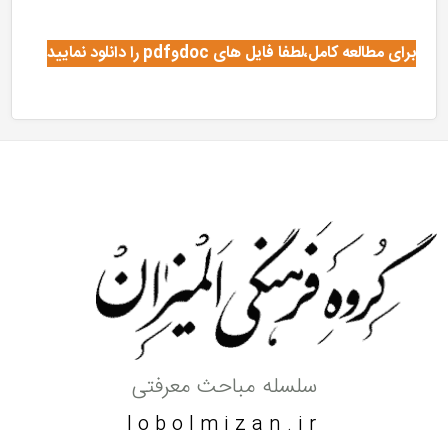
برای مطالعه کامل،لطفا فایل های docوpdf را دانلود نمایید
سلسله مباحث معرفتی
lobolmizan.ir