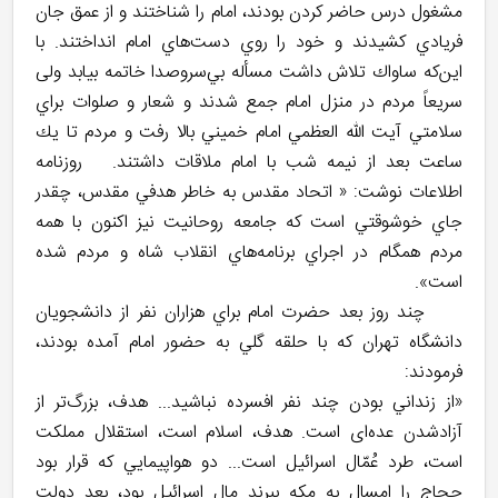
مشغول درس حاضر كردن بودند، امام را شناختند و از عمق جان
فريادي كشيدند و خود را روي دست‌هاي امام انداختند. با
اين‌كه ساواك تلاش داشت مسأله بي‌سروصدا خاتمه بيابد ولی
سريعاً مردم در منزل امام جمع شدند و شعار و صلوات براي
سلامتي آيت اللّه ‌العظمي امام خميني بالا رفت و مردم تا يك
ساعت بعد از نيمه شب با امام ملاقات داشتند. روزنامه
اطلاعات نوشت: « اتحاد مقدس به خاطر هدفي مقدس، چقدر
جاي خوشوقتي است كه جامعه روحانيت نيز اكنون با همه
مردم همگام در اجراي برنامه‌هاي انقلاب شاه و مردم شده
است».
چند روز بعد حضرت امام براي هزاران نفر از دانشجويان
دانشگاه تهران كه با حلقه گلي به حضور امام آمده بودند،
فرمودند:
«از زنداني بودن چند نفر افسرده نباشيد... هدف، بزرگ‌تر از
آزادشدن عده‌ای است. هدف، اسلام است، استقلال مملكت
است، طرد عُمّال اسرائيل است... دو هواپيمايي كه قرار بود
حجاج را امسال به مكه ببرند مال اسرائيل بود، بعد دولت