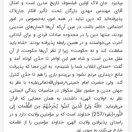
بپذیرد. جان لاک اولین فیلسوف تاریخ مدرن است و امثال
آقای مهندس مهدی بازرگان تحت تأثیر افکار جان‌لاک
پذیرفته‌اند که دین نباید در همه امور، به‌خصوص در امور
اجتماعی حاضر باشد، در عین آن‌که آن‌ها انسان‌های متدینی
بودند، منتها دین را در محدوده عبادات فردی و برای آبادانی
آخرت می‌خواستند و در همین رابطه پذیرفته بودند: «شاه باید
سلطنت کند و نه حکومت» زیرا از نظر آن‌ها حکومت، از آنِ
عقل مدرن است و شاه هم این اواخر تا حدّی کوتاه آمد و
گفت: «صدای انقلاب شما را شنیدم». به این معنا که پذیرفت
مانع دینداری مردم نشود و بی‌بندو باری را هم تا حدّی کنترل
کند. ولی حضرت امام خمینی«رضوان‌الله‌تعالی‌علیه» با نظر به
جهان مدرن و حضور عقل سکولار در مناسبات زندگیِ انسانی،
نظر به «ولایت الهی» داشتند، به همان معنایی که قرآن
می‌فرماید: «اللَّهُ وَلِيُّ الَّذينَ آمَنُوا يُخْرِجُهُمْ مِنَ الظُّلُماتِ إِلَى
النُّور»(بقره/257) خداوند است که بر مؤمنین ولایت دارد و در
راستای پذیرفتن ولایت الهی، خداوند مؤمنین را از ظلمات
خارج می‌کند، به سوی نور.