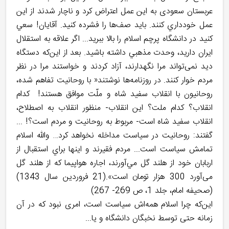
عربستان سعودی به این عمل اعتراض كرد و ناچار شدند از اين
عمل خودداري كنند. بايد صف‌ها را فشرده كنيد. آقايان! سعي
كنيد در دانشگاه پرچم اسلام را بالا ببريد... اگر علاقه به استقلال
ايران داريد، وحدت مذهبي داشته باشيد. بعد از اين‌كه دستگاه
دید نمی‌تواند مرا نگهدارند، آزاد كردند و خواستند مرا در نظر
مردم خوار كنند. در روزنامه‌ها نوشتند« با روحانيت تفاهم شده،
روحانيون با انقلاب سفيد شاه و ملّت موافق هستند! كدام
انقلاب؟ كدام ملت؟ اين انقلاب- منظور انقلاب به اصطلاح،
انقلاب سفید شاه است- مربوط به روحانيت و مردم است؟! ...
گفتند: روحانيت در سياست مداخله نخواهد كرد… والله اسلام
تمامش سياست است... مردم فقيرند و اينها براي استقبال از
اربابان خود از هلند گل مي‌آورند، اجاره هواپيما كه از هلند گل
می‌آورد 300 هزار تومان است».(21 فروردین سال 1343)
(صحیفه امام، جلد 1، ص 269- 267)
این‌که چرا اسلام همه‌اش سیاست است، امری نبود که در آن
زمانه حتی توسط نخبگان دانشگاه و یا...