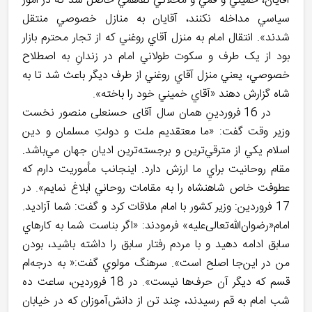
آقايان، خميني و قمي و محلاتي تفاهمي حاصل شد كه در امور
سياسي مداخله نكنند، آقايان به منازل خصوصي منتقل
شدند». انتقال امام به منزل آقاي روغني كه از تجار محترم بازار
بود از یک طرف و سكوت طولاني امام در زندانِ به اصطلاح
خصوصي، يعني منزل آقاي روغني از طرف دیگر باعث شد تا به
شاه گزارش دهند «آقاي خميني خود را باخته».
در 16 فروردينِ همان سال آقای حسنعلی منصور نخست
وزیر وقت گفت: «ما معتقديم ملت و دولتِ مسلمان و دين
اسلام يكي از مترقي‌ترين و برجسته‌ترين اديان جهان مي‌باشد.
مقام روحانيت براي ما ارزش دارد. اينجانب مأموريت دارم كه
عطوفت خاص شاهنشاه را به مقامات روحاني ابلاغ نمايم». در
17 فروردين: وزير كشور با امام ملاقات كرد و گفت: شما آزاديد.
امام«رضوان‌الله‌تعالی‌علیه» فرمودند: «اگر بناست شما به كارهاي
سابق ادامه دهيد و با مردم رفتار سابق را داشته باشيد، بودن
من در اين‌جا اصلح است». سرهنگ مولوي گفت:« به درجه‌ام
قسم كه ديگر آن حرف‌ها نيست». در 18 فروردين، ساعت ده
شب امام به قم رسيدند، چند تن از دانش‌آموزان كه در خيابان