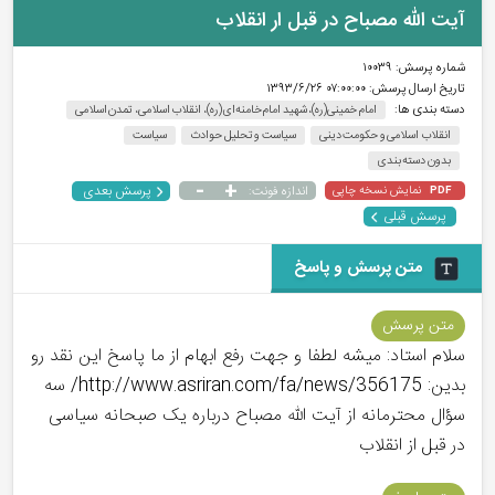
آیت الله مصباح در قبل ار انقلاب
شماره پرسش:
۱۰۰۳۹
تاریخ ارسال پرسش:
۰۷:۰۰:۰۰ ۱۳۹۳/۶/۲۶
دسته بندی ها:
امام خمینی(ره)، شهید امام خامنه‌ای(ره)، انقلاب اسلامی، تمدن اسلامی
انقلاب اسلامی و حکومت دینی
سیاست و تحلیل حوادث
سیاست
بدون دسته بندی
-
+
پرسش بعدی
نمایش نسخه چاپی
اندازه فونت:
PDF
پرسش قبلی
متن پرسش و پاسخ
متن پرسش
سلام استاد: میشه لطفا و جهت رفع ابهام از ما پاسخ این نقد رو
بدین: http://www.asriran.com/fa/news/356175/ سه
سؤال محترمانه از آیت الله مصباح درباره یک صبحانه سیاسی
در قبل از انقلاب