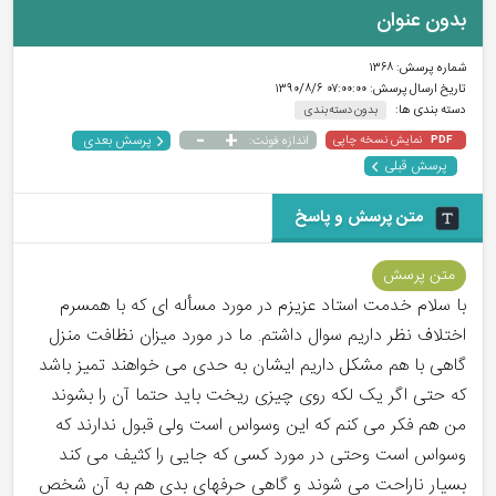
بدون عنوان
شماره پرسش:
۱۳۶۸
تاریخ ارسال پرسش:
۰۷:۰۰:۰۰ ۱۳۹۰/۸/۶
دسته بندی ها:
بدون دسته بندی
-
+
پرسش بعدی
نمایش نسخه چاپی
اندازه فونت:
PDF
پرسش قبلی
متن پرسش و پاسخ
متن پرسش
با سلام خدمت استاد عزیزم در مورد مسأله ای که با همسرم
اختلاف نظر داریم سوال داشتم. ما در مورد میزان نظافت منزل
گاهی با هم مشکل داریم ایشان به حدی می خواهند تمیز باشد
که حتی اگر یک لکه روی چیزی ریخت باید حتما آن را بشوند
من هم فکر می کنم که این وسواس است ولی قبول ندارند که
وسواس است وحتی در مورد کسی که جایی را کثیف می کند
بسیار ناراحت می شوند و گاهی حرفهای بدی هم به آن شخص