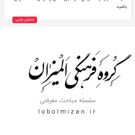
باشید
نمایش چاپی
سلسله مباحث معرفتی
lobolmizan.ir