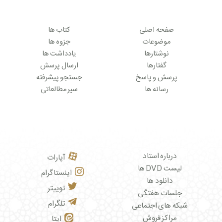
صفحه اصلی
کتاب ها
موضوعات
جزوه ها
نوشتارها
یادداشت ها
گفتارها
ارسال پرسش
پرسش و پاسخ
جستجو پیشرفته
رسانه ها
سیر مطالعاتی
درباره استاد
آپارات
لیست DVD ها
اینستاگرام
دانلود ها
توییتر
جلسات هفتگی
تلگرام
شبکه های اجتماعی
مراکز فروش
ایتا