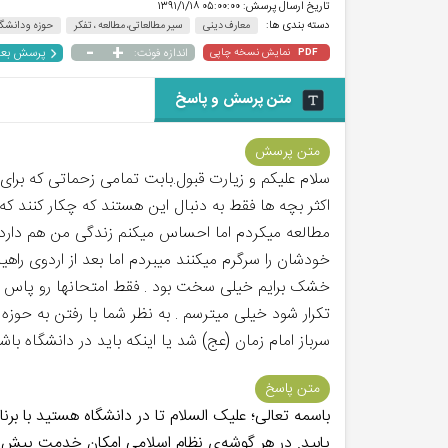
تاریخ ارسال پرسش:
۰۵:۰۰:۰۰ ۱۳۹۱/۱/۱۸
دسته بندی ها:
معارف دینی
سیر مطالعاتی، مطالعه ، تفکر
حوزه و دانشگ
-
+
پرسش بع
نمایش نسخه چاپی
اندازه فونت:
PDF
متن پرسش و پاسخ
متن پرسش
اکثر بچه ها فقط به دنبال این هستند که چکار کنند که
مطالعه میکردم اما احساس میکنم زندگی من هم دارد ش
خودشان را سرگرم میکنند میبردم اما بعد از اردوی ر
خشک برایم خیلی سخت بود . فقط امتحانها رو پاس کرد
تکرار شود خیلی میترسم . به نظر شما با رفتن به حوز
سرباز امام زمان (عج) شد یا اینکه باید در دانشگاه باش
متن پاسخ
باسمه تعالی؛ علیک السلام تا در دانشگاه هستید با بر
یابید. در هر گوشه‌ی نظام اسلامی امکان خدمت پیش آ