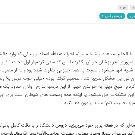
اه
حوزه
دی
پرسش قبلی
 امروز بیشتر بهشان خوش بگذرد با این که سعی کردم از اول تحت تاثیر محی
بیه آنها میشود . نسبت به همه چیز بی تفاوت شده بودم نه از معنویات
اهیان نور این مشکل تقریبا شد . تصمیم گرفته بودم خیلی خوب درس بخ.و
م . هیچ میلی به خواندن خیلی از این درسها ندارم . والان حدود یک هفت
ه این مشکلات حل میشود یا اینکه همه وسوسه های شیطان است برای این ک
م و فعالیت کنم؟استاد برامون دعا کنید.
نامه‌ای که در هفته برای خود می‌ریزید دروس دانشگاه را با دقت کامل بخو
ید می‌توان سرباز وجود مقدس حضرت صاحب‌الأمر«عجل‌الله‌تعالی‌فرجه» ب