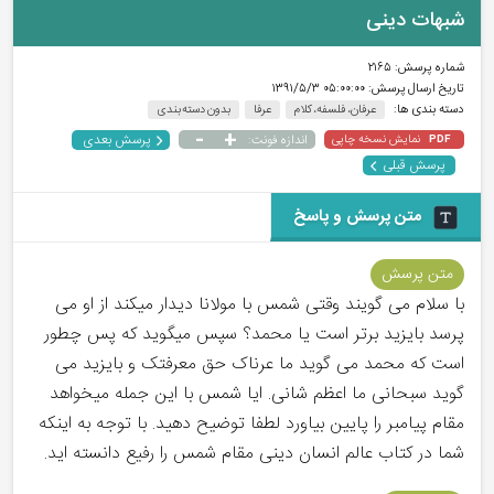
شبهات دینی
شماره پرسش:
۲۱۶۵
تاریخ ارسال پرسش:
۰۵:۰۰:۰۰ ۱۳۹۱/۵/۳
دسته بندی ها:
عرفان، فلسفه، کلام
عرفا
بدون دسته بندی
-
+
پرسش بعدی
نمایش نسخه چاپی
اندازه فونت:
PDF
پرسش قبلی
متن پرسش و پاسخ
متن پرسش
با سلام می گویند وقتی شمس با مولانا دیدار میکند از او می
پرسد بایزید برتر است یا محمد؟ سپس میگوید که پس چطور
است که محمد می گوید ما عرناک حق معرفتک و بایزید می
گوید سبحانی ما اعظم شانی. ایا شمس با این جمله میخواهد
مقام پیامبر را پایین بیاورد لطفا توضیح دهید. با توجه به اینکه
شما در کتاب عالم انسان دینی مقام شمس را رفیع دانسته اید.