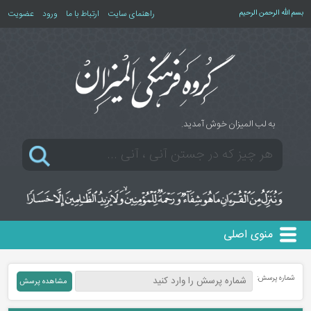
بسم الله الرحمن الرحیم
راهنمای سایت
ارتباط با ما
ورود
عضویت
به لب المیزان خوش آمدید.
منوی اصلی
شماره پرسش: