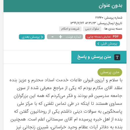
بدون عنوان
شماره پرسش:
۲۷۸۴۰
تاریخ ارسال پرسش:
۰۲:۳۱:۲۳ ۱۳۹۹/۲/۲۶
دسته بندی ها:
سلوک دینی
شریعت و احکام
-
+
پرسش بعدی
نمایش نسخه چاپی
اندازه فونت:
PDF
پرسش قبلی
متن پرسش و پاسخ
متن پرسش
با سلام و آرزوی قبولی طاعات خدمت استاد محترم و عزیز: بنده
مقلد آقای مکارم بودم که یکی از مراجع معرفی شده از سوی
جامعه مدرسین قم بودند و فکر می‌کردم که همه این بزرگواران
مساوی هستند تا اینکه در طی تماس تلفنی که با مرکز ملی
پاسخگویی به سوالات دینی داشتم یکی از روحانیون گفتن که
بنده از اهل خبره پرسیده ام آقای سیستانی اعلم است. همچنین
بنده به دفاتر آیات عظام وحید خراسانی، شبیری زنجانی نیز