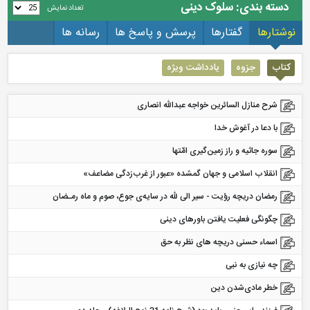
دسته بندی: سلوک دینی
تعداد نمایش
نوشتارها
گفتارها
پرسش و پاسخ ها
رسانه ها
کتاب
جزوه
یادداشت ویژه
شرح منازل السائرين خواجه عبدالله انصاری
با دعا در آغوش خدا
سوره جاثیه و راز زمین‌گیری امّتها
انقلاب اسلامی و جهان گمشده «عبور از غرب‌زدگی مضاعف»
رمضان دریچه رؤیت - ﺳﻴﺮ الی ﷲ در ﺳﺎﻳﻪی ﺟﻮع، ﺻﻮم و ﻣﺎه رﻣـﻀﺎن
چگونگی فعلیت یافتن باورهای دینی
اسماء حسنی دریچه های نظر به حق
چه نیازی به نبی
خطر مادی‌شدن دین