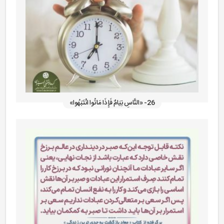
26- «النَّاسِ نِیَامٌ فَإِذَا مَاتُوا انْتَبَهُوا»