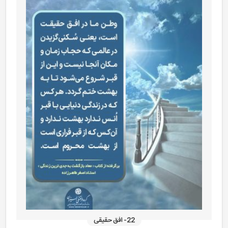
22- افق حقیقی