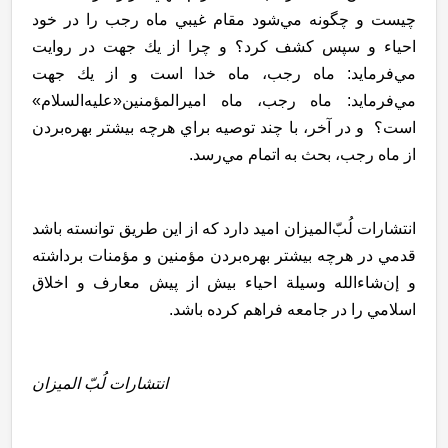
چيست و چگونه مي‌شود مقام غيبي ماه رجب را در خود
احياء و سپس كشف كرد؟ و چرا از يك جهت در روايت
مي‌فرمايد: ماه رجب، ماه خدا است و از يك جهت
مي‌فرمايد: ماه رجب، ماه اميرالمؤمنين«عليه‌السلام»
است؟ و در آخر، با چند توصيه براي هرچه بيشتر بهره‌بردن
از ماه رجب، بحث به اتمام مي‌رسد.
انتشارات لُبّ‌الميزان اميد دارد كه از اين طريق توانسته باشد
قدمي در هرچه بيشتر بهره‌بردن مؤمنين و مؤمنات برداشته
و إن‌شاء‌الله وسيلة احياء بيش از پيش معارف و اخلاق
اسلامي را در جامعه فراهم كرده باشد.
انتشارات لُبّ الميزان