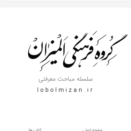
سلسله مباحث معرفتی
lobolmizan.ir
صفحه اصلی
کتاب ها