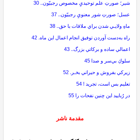
شير؛ صورتِ علم توحيديِ مخصوص رجبيّون.. 30
عسل؛ صورتِ شور معنويِ رجبيّون.. 37
ماهِ ولايـي شدن براي ملاقات با حق.. 38
راه به‌دست آوردن توفيق انجام اعمال اين ماه. 42
اعمالي ساده و بركاتي بزرگ.. 43
سلوكِ بي‌سر و صدا 45
زيركي بفروش و حيراني بخـر. 52
تعليم بس است، تجريد ! 54
در رُباييد اين چنين نفحات را 55
مقدمة ناشر