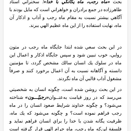
بحث
«ماه رجب، ماه يگانگي با خدا»
؛
سخنراني استاد
طاهرزاده در جمع برادران و خواهراني است كه مايل بودند با
آگاهي بيشتر نسبت به مقام ماه رجب و آداب و اذكار آن
ماه، نهايت استفاده را از اين ماه عظيم الهي ببرند.
در اين بحث سعي شده ابتدا جايگاه ماه رجب در متون
روايي، خوب تبيين شود و سپس جايگاه اذكار و اعمال اين
ماه در سلوك يك انسان سالك مشخص گردد، تا مؤمنين
دانسته و آگاهانه نسبت به آن اعمال برخورد كنند و صرفاً
مشغول آداب قالبي آن ماه نگردند.
در اين بحث روشن شده ‌است، چگونه انسان به شخصيتي
مي‌رسد كه در روز قيامت به‌عنــوان
«رجبيّـــون»
شناخته
مي‌شود؟ و چگونه خداوند شرايط صعود انسان را در ماه
رجب فراهم نموده است؟ و چگونه مي‌شود كه يك ماه،
ظرفيت يگانه شدن با خدا را براي انسان فراهم ‌نمايد و
فلسفة ‌اين‌كه ماه رجب، ماه حرام الهي قرار گرفته است