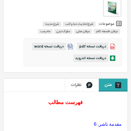
موضوعات:
شرح احادیث، دعا و کتب
شرح حدیث
عرفان، فلسفه، کلام
عرفان عملی
سلوک دینی
ماه رجب
دریافت نسخه pdf
دریافت نسخه word
دریافت نسخه اندروید
متن
نظرات
فهرست مطالب
مقدمة ناشر. 6