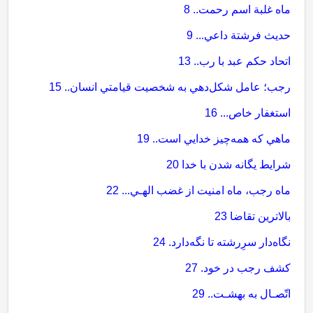
ماه غلبة اسم رحمت.. 8
حديث فرشتة داعي... 9
اتحاد حكم عبد با رب.. 13
رجب؛ عامل شكل‌دهي به شخصيت قيامتي انسان.. 15
استغفار خاص... 16
ماهي كه همه‌چيز خدايي است.. 19
شرايط يگانه شدن با خدا 20
ماه رجب، ماه امنيت از غضب الهـي... 22
بالاترين تقاضا 23
نگاه‌دار سرِرشته تا نگه‌دارد. 24
كشف رجب در خود. 27
اتّصـال به بهشـت.. 29