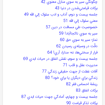
چگونگي سير به سوي منازل معنوي 42
برکات قيامتي‌شدن در دنيا 43
جلسه بيست و دوم، آداب و ادب سلوک إلي الله 49
معني سلوک إلي الله 51
خصوصيت طي مسافت در دين 57
سير به سوي ناکجاآباد! 59
نماز؛ سير به سوي حق 60
دقّت در وسيله‌ی رسيدن 62
فرار از سختي‌ها، نه؛ مدارا، آري! 64
جلسه بيست و سوم، نقش انفاق در حيات ابدي 69
مديريت عقل و قلب 71
آفات غفلت از جهت حقيقي زندگي 77
زندگي براي ديگران يا براي خود؟ 80
ريشة احساس فقر 82
برکات انفاق 83
جلسه بيست و چهارم، آمادگي جهت حيات ابدي 87
برکات تذکر قيامت 90