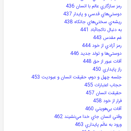
رمز سازگاري عالم با انسان 436
دوستي‌هاي قدسي و پايدار 437
ريشه‌ي سختي‌هاي جانکاه 438
به دنبال ناکجاآباد 441
غم مقدس 443
رمز آزادي از خود 444
دوستي‌ها و تولد جديد 446
آفات عبور از حق 448
راز پايداري 450
جلسه چهل و دوم، حقيقت انسان و عبوديت 453
حجاب اعتبارات 455
حقيقت انسان 457
فرار از خود 458
آفات بي‌هويتي 460
وقتي انسان جاي خدا مي‌نشيند 462
ورود به عالَم پايداري 463