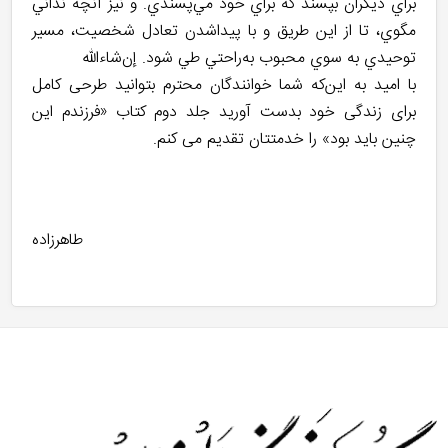
براي ديگران بپسند که براي خود مي‌پسندي. و نيز آنچه نداني
مگوي، تا از اين طريق و با پيداشدن تعادل شخصيت، مسير
توحيدي به سوي محبوب به‌راحتي طي شود. إن‌شاءالله
با امید به این‌که شما خوانندگان محترم بتوانید طرحی کامل
برای زندگی خود بدست آورید جلد دوم کتاب «فرزندم اين
چنين بايد بود» را خدمتتان تقدیم می کنم.
طاهرزاده