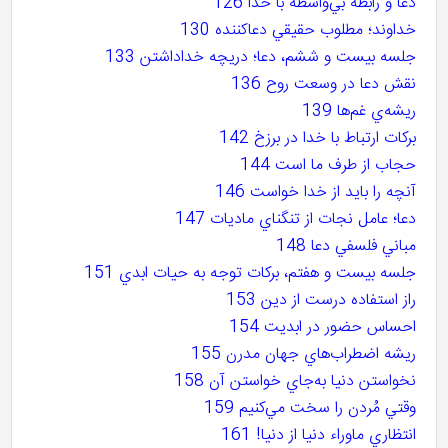
دعا و رابطه بي‌واسطه با خدا 126
خداوند؛ مطلوب حقيقي دعاکننده 130
جلسه بيست و ششم، دعا؛ دريچه خداداشتن 133
نقش دعا در وسعت روح 136
ريشه‌ي غم‌ها 139
برکات ارتباط با خدا در برزخ 142
حجاب از طرف ما است 144
آنچه را بايد از خدا خواست 146
دعا؛ عامل نجات از تنگناي ماديات 147
مباني فلسفي دعا 148
جلسه بيست و هفتم، برکات توجه به حيات ابدي 151
راز استفاده درست از دين 153
احساس حضور در ابديت 154
ريشه اضطراب‌هاي جهان مدرن 155
نخواستن دنيا به‌جاي خواستن آن 158
وقتي مُردن را سخت مي‌کنيم 159
انتظاري ماوراء دنيا از دنيا! 161