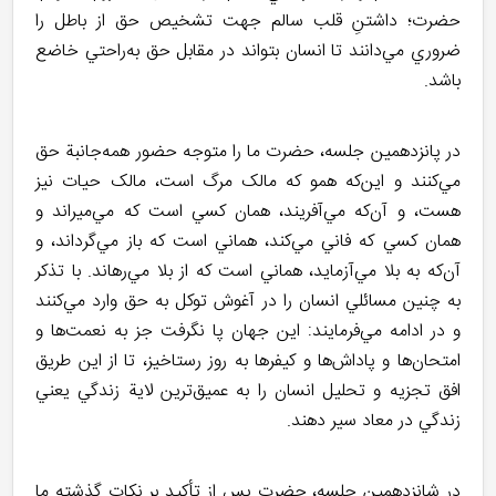
حضرت؛ داشتنِ قلب سالم جهت تشخيص حق از باطل را
ضروري مي‌دانند تا انسان بتواند در مقابل حق به‌راحتي خاضع
باشد.
در پانزدهمين جلسه، حضرت ما را متوجه حضور همه‌جانبة حق
مي‌کنند و اين‌که همو که مالک مرگ است، مالک حيات نيز
هست، و آن‌که مي‌آفريند، همان کسي است که مي‌ميراند و
همان کسي که فاني مي‌کند، هماني است که باز مي‌گرداند، و
آن‌که به بلا مي‌آزمايد، هماني است که از بلا مي‌رهاند. با تذکر
به چنين مسائلي انسان را در آغوش توکل به حق وارد مي‌کنند
و در ادامه مي‌فرمايند: اين جهان پا نگرفت جز به نعمت‌ها و
امتحان‌ها و پاداش‌ها و کيفرها به روز رستاخيز، تا از اين طريق
افق تجزيه و تحليل انسان را به عميق‌ترين لاية زندگي يعني
زندگي در معاد سير دهند.
در شانزدهمين جلسه، حضرت پس از تأکيد بر نکات گذشته ما