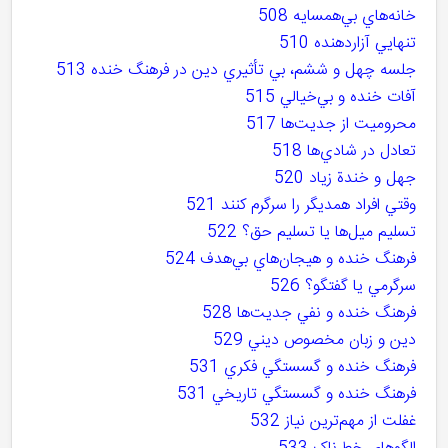
خانه‌هاي بي‌همسايه 508
تنهايي آزاردهنده 510
جلسه چهل و ششم، بي تأثيري دين در فرهنگ خنده 513
آفات خنده و بي‌خيالي 515
محروميت از جديت‌ها 517
تعادل در شادي‌ها 518
جهل و خندة زياد 520
وقتي افراد همديگر را سرگرم کنند 521
تسليم ميل‌ها يا تسليم حق؟ 522
فرهنگ خنده و هيجان‌هاي بي‌هدف 524
سرگرمي يا گفتگو؟ 526
فرهنگ خنده و نفي جديت‌ها 528
دين و زبان مخصوص ديني 529
فرهنگ خنده و گسستگي فکري 531
فرهنگ خنده و گسستگي تاريخي 531
غفلت از مهم‌ترين نياز 532