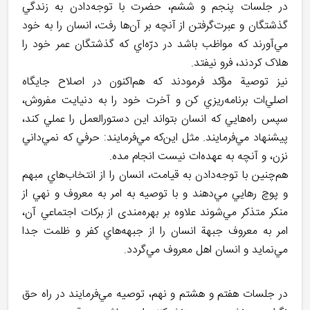
در جلسات پنجم و ششم، حضرت با توجه‌دادن به زندگي
گذشتگان و عبرت‌گرفتن از آنچه بر آن‌ها رفت، انسان را به خود
مي‌آورند که مواظب باشد در درّه‌اي که گذشتگان عمر خود را
هلاک کردند، فرو نيفتد.
نيز توصية مؤکد فرمودند که هم‌اکنون در اصلاح جايگاه
اصلي‌ات برنامه‌ريزي کن و آخرت خود را به دنيايت مفروش،
سپس راه‌هايي که انسان بتواند اين دستورالعمل را عملي کند،
پيشنهاد مي‌فرمايند. مثل اين‌که مي‌فرمايند: حرفي که نمي‌داني
نزن، و آنچه به عهده‌ات نيست انجام مده.
هم‌چنين با توجه‌دادن به قيامت، انسان را از انتخاب‌هاي مبهم
و پوچ رهايي مي‌دهند و با توصيه به امر به معروف و نهي از
منکر متذکر مي‌شوند علاوه بر بهره‌مندی از برکات اجتماعي آن،
امر به معروف جبهة انسان را از جبهه‌هاي کفر و ظلمت جدا
مي‌نمايد و انسان اهل معروف مي‌گردد.
در جلسات هفتم و هشتم و نهم، توصيه مي‌فرمايند در راه حق