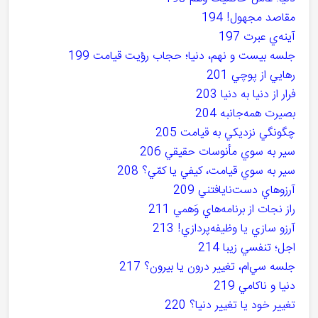
مقاصد مجهول! 194
آينه‌ي عبرت 197
جلسه بيست و نهم، دنيا؛ حجاب رؤيت قيامت 199
رهايي از پوچي 201
فرار از دنيا به دنيا 203
بصيرت همه‌جانبه 204
چگونگي نزديکي به قيامت 205
سير به سوي مأنوسات حقيقي 206
سير به سوي قيامت، کيفي يا کمّي؟ 208
آرزوهاي دست‌نايافتني 209
راز نجات از برنامه‌هاي وَهمي 211
آرزو سازي يا وظيفه‌پردازي! 213
اجل؛ تنفسي زيبا 214
جلسه سي‌ام، تغيير درون يا بيرون؟ 217
دنيا و ناکامي 219
تغيير خود يا تغيير دنيا؟ 220