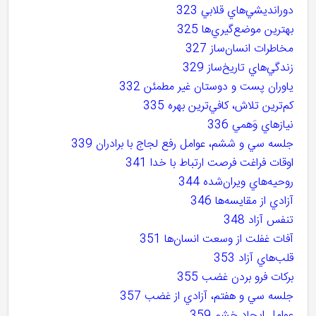
دورانديشي‌هاي قلابي 323
بهترين موضع‌گيري‌ها 325
مخاطرات انسان‌ساز 327
زندگي‌هاي تاريخ‌ساز 329
ياوران پست و دوستان غير مطمئن 332
کم‌ترين تلاش، کافي‌ترين بهره 335
نيازهاي وَهمي 336
جلسه سي و ششم، عوامل رفع لجاج با برادران 339
اوقات فراغت فرصت ارتباط با خدا 341
روحيه‌هاي ويران‌شده 344
آزادي از مقايسه‌ها 346
تنفس آزاد 348
آفات غفلت از وسعت انسان‌ها 351
قلب‌هاي آزاد 353
برکات فرو بردن غضب 355
جلسه سي و هفتم، آزادي از غضب 357
عوامل ايجاد خشم 359