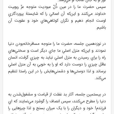
نور او به جان طالب او مي‌رسد.
سپس حضرت ما را در عين ذُلّ عبوديت متوجه عزّ ربوبيت
خداوند مي‌کنند و اين‌که آن اعمالي را که شايستة پروردگاري
اوست انجام دهيم و نگران کوتاهي‌هاي خود و عقوبت آن
باشيم.
در نوزدهمين جلسه، حضرت ما را متوجه مسافرخانه‌بودن دنيا
نمودند و اين‌که منزل اصلي ما جاي ديگر است و سختي‌هاي
راه را براي رسيدن به منزل اصلي نبايد به چيزي گرفت، انسان
عاقل چيزي را دوست دارد که او را به خوبي به آن منزل اصلي
برساند و لذا دوستي‌ها و دشمني‌هايش را در اين راستا تنظيم
مي‌کند.
در بيستمين جلسه، آثار بد غفلت از قيامت و مشغول‌شدن به
دنيا را مطرح مي‌کنند، سپس انصاف را گوشزد مي‌نمايند که اي
فرزندم! خود و ديگران را با يک ميزان بسنج و لذا چیزهایی را