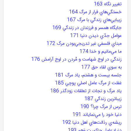
تغيير نگاه 163
خستگي‌هاي فرار از مرگ 164
زيبايي‌هاي زندگي با مرگ 167
جايگاه همسر و فرزندان در زندگي 169
عوامل جدّي ديدن دنيا 171
مبناي فلسفي غير تدريجي‌بودن مرگ 172
ما مي‌مانيم و خدا 174
زندگي در اوج شهامت و مُردن در اوج آرامش 176
به سوي لقاء حق 177
جلسه بيست و هشتم، ياد مرگ 181
غفلت از مرگ عامل اصلي پوچي 185
ياد مرگ و نجات از تعلقات زودگذر 186
زيباترين زندگي 187
ترس از مرگ چرا؟ 190
دنيا خود را مي‌نماياند 191
ريشه‌ي رذالت‌هاي اهل دنيا 192
دنيا؛ عامل حاکميت وَهم 193