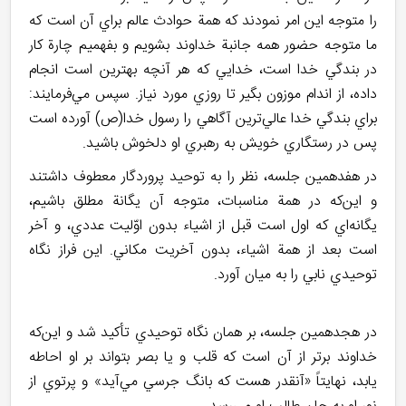
را متوجه اين امر نمودند که همة حوادث عالم براي آن است که
ما متوجه حضور همه جانبة خداوند بشويم و بفهميم چارة کار
در بندگي خدا است، خدايي که هر آنچه بهترين است انجام
داده، از اندام موزون بگير تا روزي مورد نياز. سپس مي‌فرمايند:
براي بندگي خدا عالي‌ترين آگاهي را رسول خدا(ص) آورده است
پس در رستگاري خويش به رهبري او دلخوش باشيد.
در هفدهمين جلسه، نظر را به توحيد پروردگار معطوف داشتند
و اين‌که در همة مناسبات، متوجه آن يگانة مطلق باشيم،
يگانه‌اي که اول است قبل از اشياء بدون اوّليت عددي، و آخر
است بعد از همة اشياء، بدون آخريت مکاني. اين فراز نگاه
توحيدي نابي را به ميان آورد.
در هجدهمين جلسه، بر همان نگاه توحيدي تأکيد شد و اين‌که
خداوند برتر از آن است که قلب و يا بصر بتواند بر او احاطه
يابد، نهايتاً «آنقدر هست که بانگ جرسي مي‌آيد» و پرتوي از