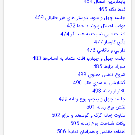
پايدارترين اتصال 464
فقط نگاه 465
جلسه چهل و سوم، دوستي‌هاي غير حقيقي 469
عوامل اختلال پيوند با خدا 472
امنيت قلبي نسبت به همديگر 474
يأسِ کارساز 477
دارايي و ناکامي 478
جلسه چهل و چهارم، آفت اعتماد به اسباب‌ها 483
ماوراء ابزارها 485
شروع تنفس معنوي 488
گشايشي به سوي عقل 490
بالاتر از زمانه 493
جلسه چهل و پنجم، روح زمانه 499
نقش روح زمانه 501
تفاوت زمانه گرگ و گوسفند و ترازو 502
برکات شناخت روح زمانه 505
اهداف مقدس و همراهان ناباب! 506