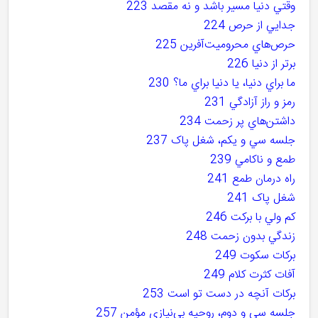
وقتي دنيا مسير باشد و نه مقصد 223
جدايي از حرص 224
حرص‌هاي محروميت‌آفرين 225
برتر از دنيا 226
ما براي دنيا، يا دنيا براي ما؟ 230
رمز و راز آزادگي 231
داشتن‌هاي پر زحمت 234
جلسه سي و يكم، شغل پاک 237
طمع و ناکامي 239
راه درمان طمع 241
شغل پاک 241
کم ولي با برکت 246
زندگي بدون زحمت 248
برکات سکوت 249
آفات کثرت کلام 249
برکات آنچه در دست تو است 253
جلسه سي و دوم، روحيه بي‌نيازي مؤمن 257