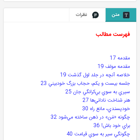
متن
نظرات
فهرست مطالب
مقدمه 17
مقدمه مولف 19
خلاصه آنچه در جلد اول گذشت 19
جلسه بيست و يکم، حجاب بزرگ خودبيني 23
سيري به سوي بي‌کرانگي جان 25
هنر شناخت ناداني‌ها 27
خودپسندي، مانع راه 30
چگونه «مَن» در ذهن ساخته مي‌شود 32
براي خود باش! 36
چگونگي سير به سوي قيامت 40