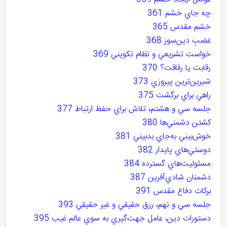
چه جاي خشم 361
خشم مقدس 365
غضبِ دين‌سوز 368
خواست تشريعي و نظام تکويني 369
رقابت يا رفاقت؟ 370
شيرين‌ترين پيروزي 373
راهي براي برگشت 375
جلسه سي و هشتم، تلاش براي حفظ ارتباط 377
کشتن دشمني‌ها 380
خوش‌بيني به‌جاي بدبيني 381
دوستي‌هاي پايدار 382
مسئوليت‌هاي گسترده 384
دشمنان شادي‌آفرين 387
برکات دفاع مقدس 391
جلسه سي و نهم، رزق حقيقي و غير حقيقي 393
دستورات دين، عامل جهت‌گيري به سوي عالم غيب 395