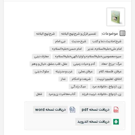
موضوعات:
تفسیر قرآن و شرح نهج البلاغه
شرح نهج البلاغه
شرح احادیث، دعا و کتب
شرح حدیث
نبی، امام
امام علی«علیه‌السلام»، غدیر
امام حسن«علیه السلام»
سیره معصومین«علیه‌السلام» و اولیاءالهی«علیه‌السلام»
معارف دینی
مرگ - برزخ - معاد
آدم و حیات زمینی
عقل ، قلب ،عشق، خیال و وهم
عرفان، فلسفه، کلام
عرفان عملی
غرب‌ و مدرنیته
سلوک دینی
اخلاق، تعلیم و تربیت
شریعت و احکام
نماز
زن ، ازدواج ، خانواده، مرد
سبک زندگی
زن ، ازدواج ، خانواده ، تربیت فرزند
آداب معاشرت زن و مرد
شغل
دریافت نسخه pdf
دریافت نسخه word
دریافت نسخه اندروید