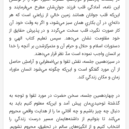
اين نامه، آمادگي قلب فرزند جوانِ‌شان مطرح مي‌فرمايند و
اين‌که قلب جوانان همانند زمين خالي از زراعتي است که هر
دانه‌اي در آن بکاري همان سبز مي‌شود، و اگر به وقت خود آن
کار صورت نگيرد، قلب سخت مي‌گردد و در پذيرش حقايق از
خود مقاومت نشان مي‌دهد. سپس تعليم کتاب الهي و
دستورات اسلام و حلال و حرام آن و متمرکزشدن بر آنچه را خدا
بر انسان واجب نموده است مدّ نظر قرار مي‌دهند.
در سيزدهمين جلسه، نقش تقوا و بي‌اضطرابي و آرامشِ حاصل
از آن مورد گفتگو است و اين‌که چگونه مي‌شود انسان ماوراء
زمان و مکان زندگي کند.
در چهاردهمين جلسه، سخن حضرت در مورد تقوا و توجه به
گذشتة توحيدي‌مان پيش آمد و اين‌که معلوم کنيم بايد به
دنبال چه چيز باشيم و چه آفاتي ما را از هدايت واقعي محروم
مي‌کند تا بتوانيم از داشته‌هايمان مسير درست زندگي را
انتخاب کنيم و از انگيزه‌هاي سالم در تحقيق، محروم نشويم.