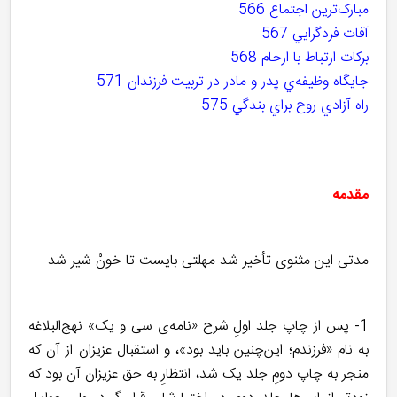
مبارک‌ترين اجتماع 566
آفات فردگرايي 567
برکات ارتباط با ارحام 568
جايگاه وظيفه‌ي پدر و مادر در تربيت فرزندان 571
راه آزادي روح براي بندگي 575
مقدمه
مدتی این مثنوی تأخیر شد
مهلتی بایست تا خونْ شیر شد
1- پس از چاپ جلد اولِ شرح «نامه‌ی سی و یک» نهج‌البلاغه
به نام «فرزندم؛ این‌چنین باید بود»، و استقبال عزیزان از آن که
منجر به چاپ دومِ جلد یک شد، انتظارِ به حق عزیزان آن بود که