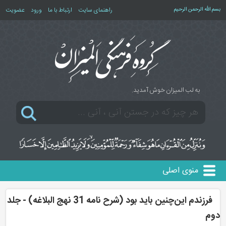
بسم الله الرحمن الرحیم
راهنمای سایت
ارتباط با ما
ورود
عضویت
به لب المیزان خوش آمدید.
منوی اصلی
فرزندم این‌چنین باید بود (شرح نامه 31 نهج البلاغه) - جلد
دوم