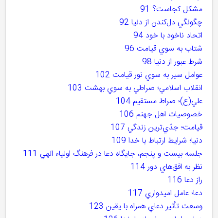
مشکل کجاست؟ 91
چگونگي دل‌‌کندن از دنيا 92
اتحاد ناخود با خود 94
شتاب به سوي قيامت 96
شرط عبور از دنيا 98
عوامل سير به سوي نور قيامت 102
انقلاب اسلامي؛ صراطي به سوي بهشت 103
علي(ع)؛ صراط مستقيم 104
خصوصيات اهل جهنم 106
قيامت؛ جدّي‌ترين زندگي 107
دنيا؛ شرايط ارتباط با خدا 109
جلسه بيست و پنجم، جايگاه دعا در فرهنگ اولياء الهي 111
نظر به افق‌هاي دور 114
راز دعا 116
دعا؛ عامل اميدواري 117
وسعت تأثير دعاي همراه با يقين 123