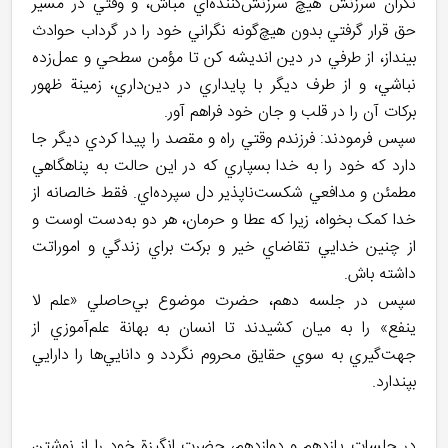
نگران سرزنش هيچ سرزنش‌کننده‌اي مباش، و وقتي در مسير
حق قرار گرفتي بدون هيچ‌گونه نگراني خود را در گرداب حوادث
بينداز، از طرفي در دين انديشه کن تا مؤمن سطحي و عمل‌زده
نباشي، و از طرف ديگر با پايداري در دين‌داري، زمينة ظهور
برکات آن را در قلب و جان خود فراهم آور.
سپس فرمودند: فرزندم وقتي راه و مقصد را پيدا کردي ديگر جا
دارد که خود را به خدا بسپاري که در اين حالت به پناهگاهي
مطمئن و مدافعي شکست‌ناپذير دل سپرده‌اي. فقط خالصانه از
خدا کمک بخواه، زيرا که عطا و حرمان، هر دو به‌دست اوست و
از چنين خدايي تقاضاي خير و برکت براي زندگي و اموراتت
داشته باش.
سپس در جلسه دهم، حضرت موضوع بي‌حاصلي «علم لا
ينفع» را به ميان کشيدند تا انسان به بهانة علم‌آموزي از
جهت‌گيري به سوي حقايق محروم نگردد و دانايي‌ها را دارايي
بپندارد.
در جلسات يازدهم و دوازدهم، حضرت انگيزة خود را از نوشتن