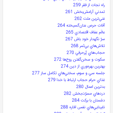
راه نجات از فقر 259
تمدني آرامش‌بخش 261
غني‌ترين ملت 262
آفات حرص عنان‌گسيخته 264
عالَم عفاف اقتصادي 265
سرّ نگهدار خود باش 267
تلاش‌هاي بي‌ثمر 268
حجاب‌هاي پُرحرفي 270
سکوت و سخن‌گفتن روح‌ها 272
بهترين بهره‌وري از دين 274
جلسه سي و سوم، سختي‌هاي تكامل ساز 277
غذاي حرام حجاب ارتباط با خدا 279
بدترين اعمال 280
دردهاي مسرّت‌بخش 282
دشمنان با برکت 284
نابينايي‌هاي نفس امّاره 288