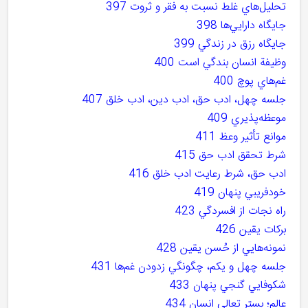
تحليل‌هاي غلط نسبت به فقر و ثروت 397
جايگاه دارايي‌ها 398
جايگاه رزق در زندگي 399
وظيفة انسان بندگي است 400
غم‌هاي پوچ 400
جلسه چهل، ادب حق، ادب دين، ادب خلق 407
موعظه‌پذيري 409
موانع تأثير وعظ 411
شرط تحقق ادب حق 415
ادب حق، شرط رعايت ادب خلق 416
خودفريبي پنهان 419
راه نجات از افسردگي 423
برکات يقين 426
نمونه‌هايي از حُسن يقين 428
جلسه چهل و يکم، چگونگي زدودن غم‌ها 431
شکوفايي گنجي پنهان 433
عالم؛ بستر تعالي انسان 434