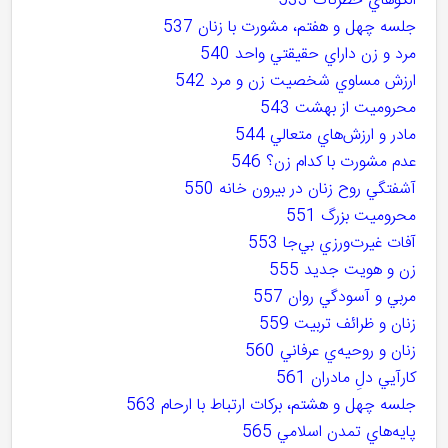
الگوهاي خطرناک 533
جلسه چهل و هفتم، مشورت با زنان 537
مرد و زن داراي حقيقتي واحد 540
ارزش مساوي شخصيت زن و مرد 542
محروميت از بهشت 543
مادر و ارزش‌هاي متعالي 544
عدم مشورت با کدام زن؟ 546
آشفتگي روح زنان در بيرون خانه 550
محروميت بزرگ 551
آفات غيرت‌ورزي بي‌جا 553
زن و هويت جديد 555
مربي و آسودگي روان 557
زنان و ظرائف تربيت 559
زنان و روحيه‌ي عرفاني 560
کارآيي دلِ مادران 561
جلسه چهل و هشتم، برکات ارتباط با ارحام 563
پايه‌هاي تمدن اسلامي 565