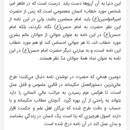
اين دنيا به آن آرزوها دست يابد. درست است که در ظاهر امر،
شخص مورد خطاب؛ انسان معصومي است که پس از حضرت
اميرالمؤمنين(ع) بايد امام مسلمين باشد، ولي در اين نامه از
اين نظر حضرت به امام حسن(ع) نگاه نکردند، بلکه امام
حسن(ع) در این نامه به عنوان جواني از جوانان عالم بشري
مورد خطاب اند، تا هر جواني احساس کند او هم مورد خطاب
اين نامه است، و به عبارتي دیگر حضرت امام حسن(ع) در اين
نامه به عنوان نماد همة جوانان مدّ نظر هستند.
دومين هدفي که حضرت در نوشتن نامه دنبال مي‌کنند؛ طرح
عالي‌ترين دستورالعمل حکيمانه‌ در قالبي ملموس و قابل عمل
است، تا هرکس عزم رسيدن به مراتب عالي انساني را دارد
بتواند به راحتي از آن بهره گيرد. آنچنان مطالب حکيمانه و با
حساب و دقت طرح شده که بزرگان اهل علم و حکمت اقرار
دارند اصول هرچيزي که بنا است يک انسان در زندگي بشناسد
و بدان عمل کند در آن نامه درج شده است.