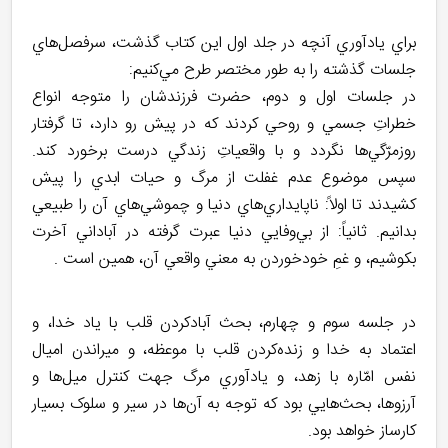
براي يادآوري آنچه در جلد اول اين کتاب گذشت، سرفصل‌هاي
جلسات گذشته را به طور مختصر طرح مي‌کنيم:
در جلسات اول و دوم، حضرت فرزندشان را متوجه انواع
خطراتِ جسمي و روحي کردند که در پيش رو دارد، تا گرفتار
روزمرّگي‌ها نگردد و با واقعياتِ زندگي درست برخورد کند.
سپس موضوع عدم غفلت از مرگ و حيات ابدي را پيش
کشيدند تا اولاً: ناپايداري‌هاي دنيا و چموشي‌هاي آن را طبيعي
بدانيم. ثانياً: از بي‌وفايي دنيا عبرت گرفته در آباداني آخرت
بکوشيم، و غمِ خودخوردن به معني واقعي آن، همين است .
در جلسه سوم و چهارم، بحث آبادکردن قلب با ياد خدا، و
اعتماد به خدا و زنده‌کردن قلب با موعظه، و ميراندن اميال
نفس امّاره با زهد، و يادآوري مرگ جهت کنترل ميل‌ها و
آرزوها، بحث‌هايي بود که توجه به آن‌ها در سير و سلوک بسيار
کارساز خواهد بود.