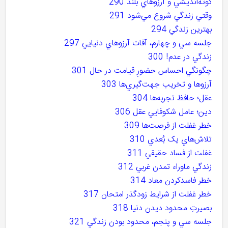
کوته‌انديشي و آرزوهاي بلند 290
وقتي زندگي شروع مي‌شود 291
بهترين زندگي 294
جلسه سي و چهارم، آفات آرزوهاي دنيايي 297
زندگي در عدم! 300
چگونگي احساس حضورِ قيامت در حال 301
آرزوها و تخريب جهت‌گيري‌ها 303
عقل؛ حافظ تجربه‌ها 304
دين؛ عامل شکوفايي عقل 306
خطر غفلت از فرصت‌ها 309
تلاش‌هاي يک بُعدي 310
غفلت از فساد حقيقي 311
زندگي ماوراء تمدن غربي 312
خطر فاسدکردن معاد 314
خطر غفلت از شرايط زودگذر امتحان 317
بصيرتِ محدود ديدن دنيا 318
جلسه سي و پنجم، محدود بودن زندگي 321