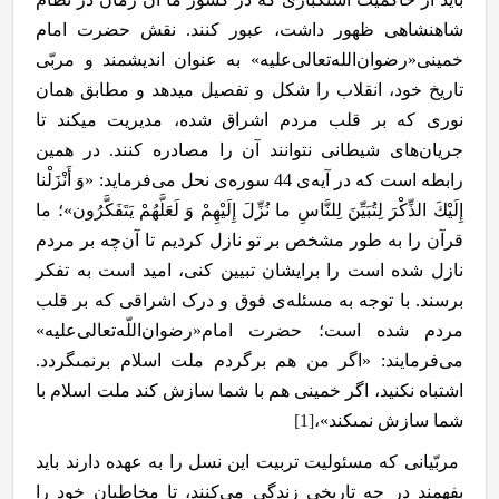
شاهنشاهی ظهور داشت، عبور کنند. نقش حضرت امام
خمینی«رضوان‌الله‌تعالی‌علیه» به عنوان اندیشمند و مربّی
تاریخ خود، انقلاب را شکل و تفصیل می­دهد و مطابق همان
نوری که بر قلب مردم اشراق شده، مدیریت می­کند تا
جریان‌های شیطانی نتوانند آن را مصادره کنند. در همین
رابطه است که در آیه‌ی 44 سوره‌ی نحل می‌فرماید: «وَ أَنْزَلْنا
إِلَيْكَ الذِّكْرَ لِتُبَيِّنَ لِلنَّاسِ ما نُزِّلَ إِلَيْهِمْ وَ لَعَلَّهُمْ يَتَفَكَّرُون‏»؛ ما
قرآن را به طور مشخص بر تو نازل کردیم تا آن‌چه بر مردم
نازل شده است را برایشان تبیین کنی، امید است به تفکر
برسند. با توجه به مسئله‌ی فوق و درک اشراقی که بر قلب
مردم شده است؛ حضرت امام«رضوان‌اللّه‌تعالی‌عليه»
می‌فرمایند: «اگر من هم برگردم ملت اسلام برنمى‏گردد.
اشتباه نكنيد، اگر خمينى هم با شما سازش كند ملت اسلام با
شما سازش نمى‏كند»،
[1]
مربّیانی که مسئولیت تربیت این نسل را به عهده دارند باید
بفهمند در چه تاریخی زندگی می‌کنند، تا مخاطبان خود را