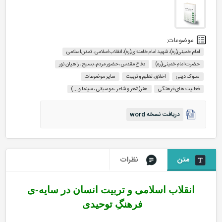
موضوعات:
امام خمینی(ره)، شهید امام خامنه‌ای(ره)، انقلاب اسلامی، تمدن اسلامی
حضرت امام خمینی(ره)
دفاع مقدس، حضور مردم، بسیج ، راهیان نور
سلوک دینی
اخلاق، تعلیم و تربیت
سایر موضوعات
فعالیت های فرهنگی
هنر(شعر و شاعر ، موسیقی ، سینما و ...)
دریافت نسخه word
متن
نظرات
انقلاب اسلامی و تربیت انسان در سایه-ی
فرهنگِ توحیدی