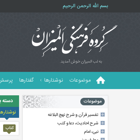
بسم الله الرحمن الرحیم
به لب المیزان خوش آمدید.
موضوعات
نوشتارها
گفتارها
پرسش 
دسته ب
موضوعات
نوشتارها
تفسیر قرآن و شرح نهج البلاغه
شرح احادیث، دعا و کتب
کتاب
نبی، امام