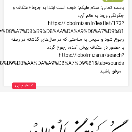
باسمه تعالی: سلام علیکم: خوب است ابتدا به جزوۀ «اعتکاف و
چگونگی ورود به عالم آن»
https://lobolmizan.ir/leaflet/173?
k=%D8%A7%D8%B9%D8%AA%DA%A9%D8%A7%D9%81
رجوع شود و سپس به مباحثی که در سال‌های گذشته در رابطه
با حضور در اعتکاف پیش آمده، رجوع گردد
https://lobolmizan.ir/search?
D8%B9%D8%AA%DA%A9%D8%A7%D9%81&tab=sounds
موفق باشید
نمایش چاپی