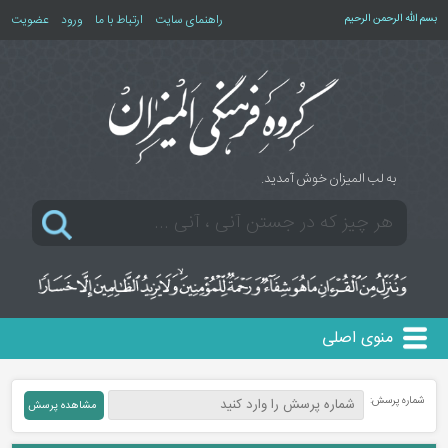
بسم الله الرحمن الرحیم
راهنمای سایت
ارتباط با ما
ورود
عضویت
به لب المیزان خوش آمدید.
منوی اصلی
شماره پرسش: