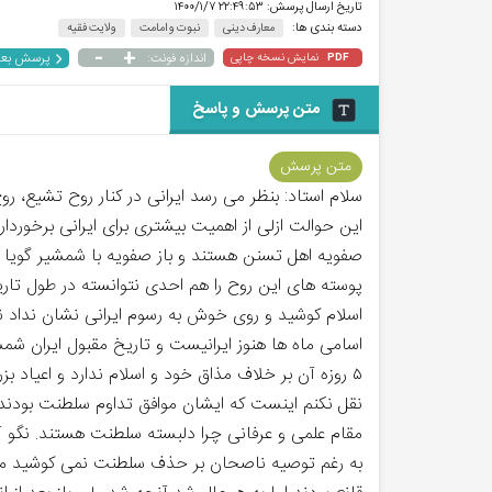
تاریخ ارسال پرسش:
۲۲:۴۹:۵۳ ۱۴۰۰/۱/۷
دسته بندی ها:
معارف دینی
نبوت و امامت
ولایت فقیه
-
+
پرسش بع
نمایش نسخه چاپی
اندازه فونت:
PDF
متن پرسش و پاسخ
متن پرسش
سلام استاد: بنظر می رسد ایرانی در کنار روح تشیع،
این حوالت ازلی از اهمیت بیشتری برای ایرانی برخور
صفویه اهل تسنن هستند و باز صفویه با شمشیر گویا ت
پوسته های این روح را هم احدی نتوانسته در طول تار
اسلام کوشید و روی خوش به رسوم ایرانی نشان نداد ن
۵ روزه آن بر خلاف مذاق خود و اسلام ندارد و اعیاد ب
نقل نکنم اینست که ایشان موافق تداوم سلطنت بودند و 
مقام علمی و عرفانی چرا دلبسته سلطنت هستند. نگو آنچه
به رغم توصیه ناصحان بر حذف سلطنت نمی کوشید ملت