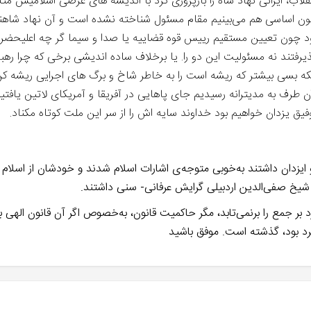
انقلاب، ایرانی نهاد شاه را بازپروری کرد با اندیشه های عرضی اسلامیش 
 قانون اساسی هم می‌بینیم مقام مسئول شناخته نشده است و آن نهاد شا
 چون تعیین مستقیم رییس قوه قضاییه یا صدا و سیما گر چه اعلیحضرت 
یرفتند نه مسئولیت این دو را. یا برخلاف ساده اندیشی برخی که چرا ره
 نباید اصل این نهاد مقدس ۲۵۰۰ ساله بلکه بسی بیشتر که ریشه است را به خاطر شاخ و برگ های 
رف به مدیترانه رسیدیم جای پاهایی در آفریقا و آمریکای لاتین یافتیم
یق یزدان خواهیم بود خداوند سایه اش را از سر این ملت کوتاه مکناد.
ی و ایزدان داشتند به‌خوبی متوجه‌ی اشارات اسلام شدند و خودشان از اسل
گان شیخ صفی‌الدین اردبیلی گرایش عرفانی- سنی داشتند.
بر جمع را برنمی‌تابد، مگر حاکمیت قانون، به‌خصوص اگر آن قانون الهی ب
رد بود، گذشته است. موفق باشید