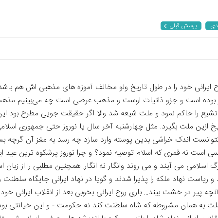
دی
پرسش قبلی
 روح ایرانی خود را در طول تاریخ ولو مخالف آموزه های مذهبی اش هم ب
دار بوده است و جزو ذاتیات اوست و مذهب عرضی است چه می‌بینیم مذهب ب
شیع را حاکم نمود و ملت شیعه شد والا اگر حقیقت جویی مطرح بود این ت
یخ ازین ملت بگیرد. مثل چهارشنبه آخر سال یا نوروز حتی جمهوری اسلا
توانست اندک خراشی بدین پوسته وارد سازد چه رسد به مغز آن گرچه بسی 
زرگ اسلامی می آیند و می روند وانگار نه انگار. همچنین مطلبی را از زبان
ریاست نهاد ملکه را پذیرا شدند و گویا در نهاد ایرانی جایگاه سلطنت را
 پیر در خشت بیند... باری روح ایرانی بخوبی بعد از انقلاب ایرانی خود ک
 به همان مشروطه که شاه سلطنت کند نه حکومت - و این خیانتی بود 