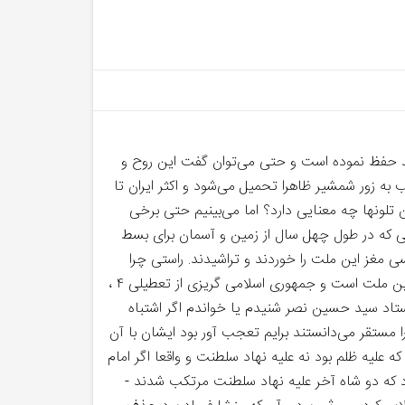
اشد حفظ نموده است و حتی می‌توان گفت این روح و
ه زور شمشیر ظاهرا تحمیل می‌شود و اکثر ایران تا
لونها چه معنایی دارد؟ اما می‌بینیم حتی برخی
می که در طول چهل سال از زمین و آسمان برای بسط
مغز این ملت را خوردند و تراشیدند. راستی چرا
اسامی ماه ها هنوز ایرانیست و تاریخ مقبول ایران شمسی است نه قمری که اسلام توصیه نمود؟ و چرا نوروز پرشکوه ترین عید این ملت است و جمهوری اسلامی گریزی از تعطیلی ۴ ،
 استاد سید حسین نصر شنیدم یا خواندم اگر اشتباه
 مستقر می‌دانستند برایم تعجب آور بود ایشان با آن
ه علیه ظلم بود نه علیه نهاد سلطنت و واقعا اگر امام
که دو شاه آخر علیه نهاد سلطنت مرتکب شدند -