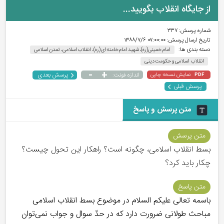
از جایگاه انقلاب بگویید...
شماره پرسش:
۳۳۷
تاریخ ارسال پرسش:
۰۷:۰۰:۰۰ ۱۳۸۸/۷/۶
دسته بندی ها:
امام خمینی(ره)، شهید امام خامنه‌ای(ره)، انقلاب اسلامی، تمدن اسلامی
انقلاب اسلامی و حکومت دینی
-
+
پرسش بعدی
نمایش نسخه چاپی
اندازه فونت:
PDF
پرسش قبلی
متن پرسش و پاسخ
متن پرسش
بسط انقلاب اسلامی، چگونه است؟ راهکار این تحول چیست؟
چکار باید کرد؟
متن پاسخ
باسمه تعالی علیکم السلام در موضوع بسط انقلاب اسلامی
مباحث طولانی ضرورت دارد که در حدّ سوال و جواب نمی‌توان