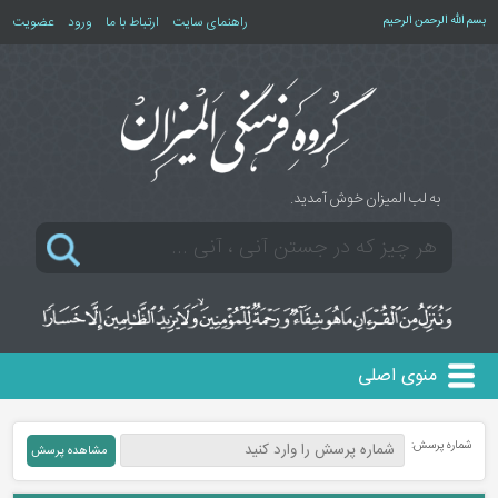
بسم الله الرحمن الرحیم
راهنمای سایت
ارتباط با ما
ورود
عضویت
به لب المیزان خوش آمدید.
منوی اصلی
شماره پرسش: