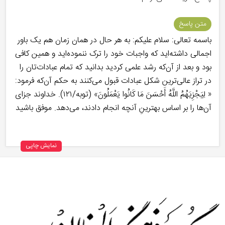
متن پاسخ
باسمه تعالی: سلام علیکم: به هر حال در همان زمان هم یک باور
اجمالی داشته‌اید که واجبات خود را ترک ننموده‌اید و همین کافی
بود و بعد از آن‌که رشد علمی کردید بدانید که تمام عبادات‌تان را
در تراز عالی‌ترین شکل عبادات قبول می‌کنند به حکم آن‌که فرمود:
« لِيَجْزِيَهُمُ اللَّهُ أَحْسَنَ مَا كَانُوا يَعْمَلُونَ» (توبه/۱۲۱). خداوند جزای
آن‌ها را بر اساس بهترینِ آنچه انجام دادند، می‌دهد. موفق باشید
نمایش چاپی