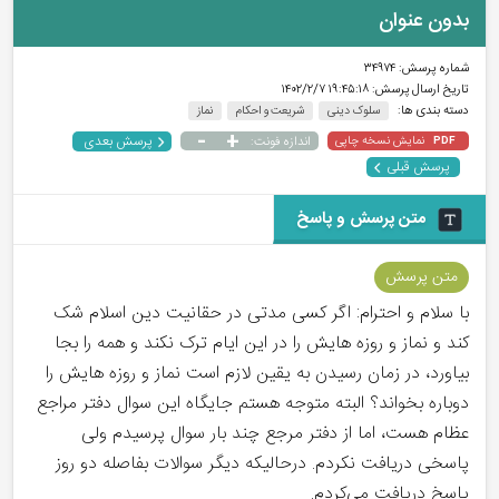
بدون عنوان
شماره پرسش:
۳۴۹۷۴
تاریخ ارسال پرسش:
۱۹:۴۵:۱۸ ۱۴۰۲/۲/۷
دسته بندی ها:
سلوک دینی
شریعت و احکام
نماز
-
+
پرسش بعدی
نمایش نسخه چاپی
اندازه فونت:
PDF
پرسش قبلی
متن پرسش و پاسخ
متن پرسش
با سلام و احترام: اگر کسی مدتی در حقانیت دین اسلام شک
کند و نماز و روزه هایش را در این ایام ترک نکند و همه را بجا
بیاورد، در زمان رسیدن به یقین لازم است نماز و روزه هایش را
دوباره بخواند؟ البته متوجه هستم جایگاه این سوال دفتر مراجع
عظام هست، اما از دفتر مرجع چند بار سوال پرسیدم ولی
پاسخی دریافت نکردم. درحالیکه دیگر سوالات بفاصله دو روز
پاسخ دریافت می‌کردم.