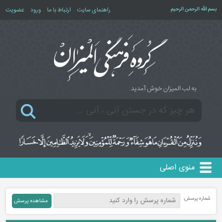
بسم الله الرحمن الرحیم
راهنمای سایت
ارتباط با ما
ورود
عضویت
به لب المیزان خوش آمدید.
منوی اصلی
شماره پرسش: