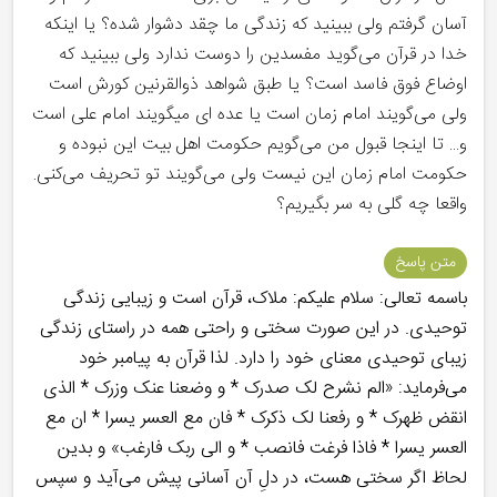
آسان گرفتم ولی ببینید که زندگی ما چقد دشوار شده؟ یا اینکه
خدا در قرآن می‌گوید مفسدین را دوست ندارد ولی ببینید که
اوضاع فوق فاسد است؟ یا طبق شواهد ذوالقرنین کورش است
ولی می‌گویند امام زمان است یا عده ای میگویند امام علی است
و... تا اینجا قبول من می‌گویم حکومت اهل بیت این نبوده و
حکومت امام زمان این نیست ولی می‌گویند تو تحریف می‌کنی.
واقعا چه گلی به سر بگیریم؟
متن پاسخ
باسمه تعالی: سلام علیکم: ملاک، قرآن است و زیبایی زندگی
توحیدی. در این صورت سختی و راحتی همه در راستای زندگی
زیبای توحیدی معنای خود را دارد. لذا قرآن به پیامبر خود
می‌فرماید: «الم نشرح لک صدرک * و وضعنا عنک وزرک * الذی
انقض ظهرک * و رفعنا لک ذکرک * فان مع العسر یسرا * ان مع
العسر یسرا * فاذا فرغت فانصب * و الی ربک فارغب» و بدین
لحاظ اگر سختی هست، در دلِ آن آسانی پیش می‌آید و سپس