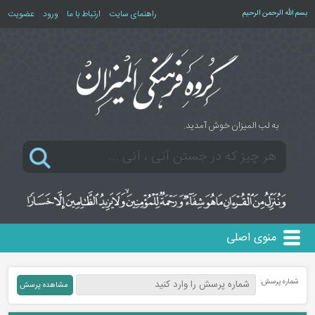
بسم الله الرحمن الرحیم
راهنمای سایت
ارتباط با ما
ورود
عضویت
به لب المیزان خوش آمدید.
منوی اصلی
شماره پرسش: