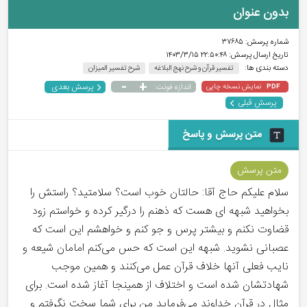
بدون عنوان
شماره پرسش:
۳۷۶۸۵
تاریخ ارسال پرسش:
۲۲:۵۰:۴۸ ۱۴۰۳/۳/۱۵
دسته بندی ها:
تفسیر قرآن و شرح نهج البلاغه
شرح تفسیر المیزان
-
+
پرسش بعدی
نمایش نسخه چاپی
اندازه فونت:
PDF
پرسش قبلی
متن پرسش و پاسخ
متن پرسش
سلام علیکم حاج آقا: حالتان خوب است؟ سلامتید؟ راستش را
بخواهید شبهه ای هست که ذهنم را درگیر کرده و خواستم زود
قضاوت نکنم و بیشتر پرس و جو کنم و خواهشم این است که
عصبانی نشوید. شبهه این است که حس می‌کنم امامان شیعه و
نایب فعلی آنها خلاف قرآن عمل می‌کنند و همین موجب
شهادتشان شده است و اختلاف از همینجا آغاز شده است. برای
مثال در قرآن خداوند می‌فرماید من برای شما سخت نگرفتم و