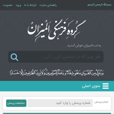
بسم الله الرحمن الرحیم
راهنمای سایت
ارتباط با ما
ورود
عضویت
به لب المیزان خوش آمدید.
منوی اصلی
شماره پرسش: