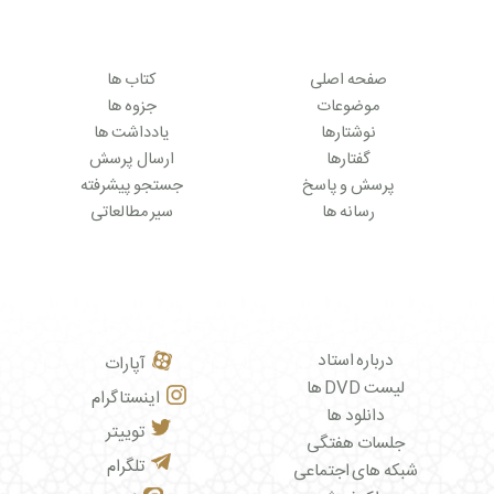
صفحه اصلی
کتاب ها
موضوعات
جزوه ها
نوشتارها
یادداشت ها
گفتارها
ارسال پرسش
پرسش و پاسخ
جستجو پیشرفته
رسانه ها
سیر مطالعاتی
درباره استاد
آپارات
لیست DVD ها
اینستاگرام
دانلود ها
توییتر
جلسات هفتگی
تلگرام
شبکه های اجتماعی