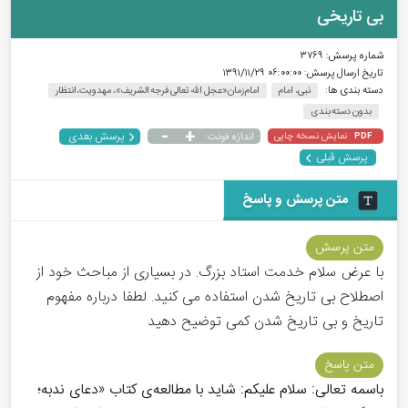
بی تاریخی
شماره پرسش:
۳۷۶۹
تاریخ ارسال پرسش:
۰۶:۰۰:۰۰ ۱۳۹۱/۱۱/۲۹
دسته بندی ها:
نبی، امام
امام زمان«عجل الله تعالی فرجه الشریف»، مهدویت،انتظار
بدون دسته بندی
-
+
پرسش بعدی
نمایش نسخه چاپی
اندازه فونت:
PDF
پرسش قبلی
متن پرسش و پاسخ
متن پرسش
با عرض سلام خدمت استاد بزرگ. در بسیاری از مباحث خود از
اصطلاح بی تاریخ شدن استفاده می کنید. لطفا درباره مفهوم
تاریخ و بی تاریخ شدن کمی توضیح دهید
متن پاسخ
باسمه تعالی: سلام علیکم: شاید با مطالعه‌ی کتاب «دعای ندبه؛