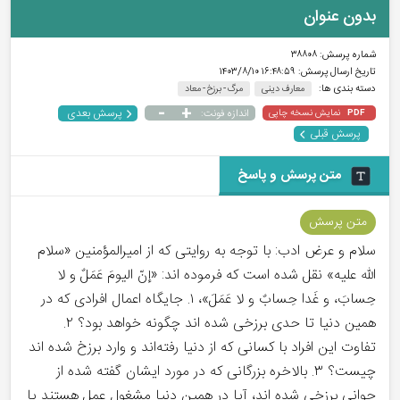
بدون عنوان
شماره پرسش:
۳۸۸۰۸
تاریخ ارسال پرسش:
۱۶:۴۸:۵۹ ۱۴۰۳/۸/۱۰
دسته بندی ها:
معارف دینی
مرگ - برزخ - معاد
-
+
پرسش بعدی
نمایش نسخه چاپی
اندازه فونت:
PDF
پرسش قبلی
متن پرسش و پاسخ
متن پرسش
سلام و عرض ادب: با توجه به روایتی که از امیرالمؤمنین «سلام
الله علیه» نقل شده است که فرموده اند: «إنّ اليومَ عَمَلٌ و لا
حِسابَ، و غَدا حِسابٌ و لا عَمَلَ»، ۱. جایگاه اعمال افرادی که در
همین دنیا تا حدی برزخی شده اند چگونه خواهد بود؟ ۲.
تفاوت این افراد با کسانی که از دنیا رفته‌اند و وارد برزخ شده اند
چیست؟ ۳. بالاخره بزرگانی که در مورد ایشان گفته شده از
جوانی برزخی شده اند، آیا در همین دنیا مشغول عمل هستند یا