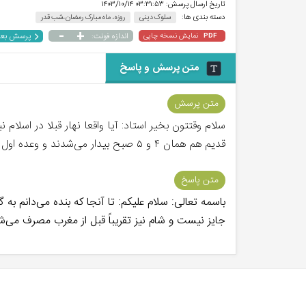
تاریخ ارسال پرسش:
۰۳:۳۱:۵۳ ۱۴۰۳/۱۰/۱۴
دسته بندی ها:
سلوک دینی
روزه، ماه مبارک رمضان ،شب قدر
-
+
پرسش بع
نمایش نسخه چاپی
اندازه فونت:
PDF
متن پرسش و پاسخ
متن پرسش
سلام وقتتون بخیر استاد: آیا واقعا نهار قبلا در اس
قدیم هم همان ۴ و ۵ صبح بیدار می‌شدند و وعده اول آنها همان شبیه به سحری بوده و عملا تفاوت شایانی با ماه رمضان وجود نداشته. ممنون از پاسختون
متن پاسخ
باسمه تعالی: سلام علیکم: تا آنجا که بنده می‌دانم 
جایز نیست و شام نیز تقریباً قبل از مغرب مصرف می‌