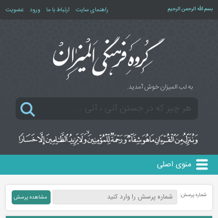
بسم الله الرحمن الرحیم
راهنمای سایت
ارتباط با ما
ورود
عضویت
به لب المیزان خوش آمدید.
منوی اصلی
شماره پرسش: