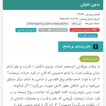
بدون عنوان
شماره پرسش:
۳۹۸۹۷
تاریخ ارسال پرسش:
۱۷:۱۳:۱۳ ۱۴۰۴/۱/۲۸
دسته بندی ها:
نبی، امام
مقام علم وعصمت معصومین«علیهم السلام»
-
+
پرسش بعدی
نمایش نسخه چاپی
اندازه فونت:
PDF
پرسش قبلی
متن پرسش و پاسخ
متن پرسش
با سلام: سوالاتی ازمحضر استاد عزیزم داشتم: ۱. قدرت و علم امام
زمان بیشتر است یا امام حسینی که الان در قید حیات نیستند؟
۲. آیا با فوت امام مقام روح القدس از امامی به امام دیگر منتقل
می‌شود و این انتقال بطور کامل صورت می‌گیرد؟ اگر اینگونه
است پس لزوم زیارت ائمه اطهاری که صاحب روح نیستد و در
قید حیات نیستند (روحی که علم و قدرت و معجزات امامان از
آن نشات می‌گیرد) چیست؟ ۳. آیا اگر از امام حسین قبل از