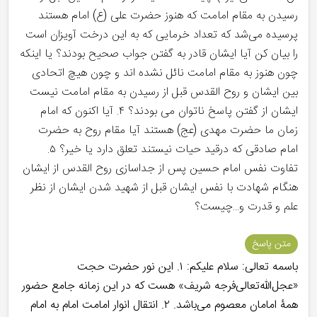
رسیدن به مقام امامت که هنوز حضرت علی (ع) امام هستند
پرسیده می‌شد که تعداد خرمایی که به این درخت آویزان است
را بیان کن آیا ایشان قادر به گفتن جواب صحیح بودند؟ یا اینکه
چون هنوز به مقام امامت نائل نشده اند و چون هیچ اتحادی
بین ایشان و روح القدس قبل از رسیدن به مقام امامت نیست
ایشان از گفتن پاسخ ناتوان می بودند؟ ۴. آیا اکنون که امام
زمان ما حضرت مهدی (عج) هستند آیا مقام روح به حضرت
امام صادقی که درقید حیات نیستند تعلق دارد یا خیر؟ ۵.
تفاوت نفس امام حسین پس از جداسازی روح القدس از ایشان
هنگام شهادت با نفس ایشان قبل از شهید شدن ایشان از نظر
علم و قدرت و...چیست؟
متن پاسخ
باسمه تعالی: سلام علیکم: ۱. این نور حضرت حجت
«عجل‌الله‌تعالی‌فرجه شریف» هست که در این زمانه جامع حضور
همۀ امامان معصوم می‌باشد. ۲. انتقال انوار امامت امام به امام