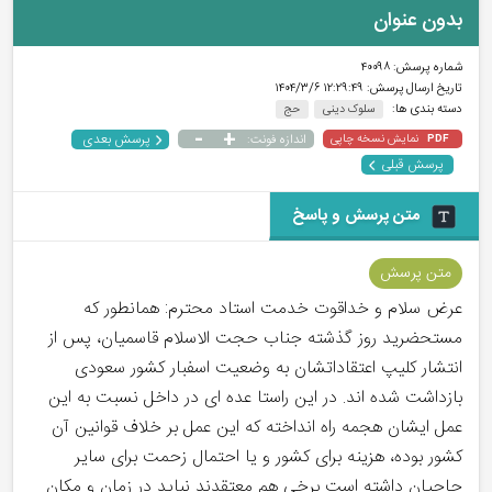
بدون عنوان
شماره پرسش:
۴۰۰۹۸
تاریخ ارسال پرسش:
۱۲:۲۹:۴۹ ۱۴۰۴/۳/۶
دسته بندی ها:
سلوک دینی
حج
-
+
پرسش بعدی
نمایش نسخه چاپی
اندازه فونت:
PDF
پرسش قبلی
متن پرسش و پاسخ
متن پرسش
عرض سلام و خداقوت خدمت استاد محترم: همانطور که
مستحضرید روز گذشته جناب حجت الاسلام قاسمیان، پس از
انتشار کلیپ اعتقاداتشان به وضعیت اسفبار کشور سعودی
بازداشت شده اند. در این راستا عده ای در داخل نسبت به این
عمل ایشان هجمه راه انداخته که این عمل بر خلاف قوانین آن
کشور بوده، هزینه برای کشور و یا احتمال زحمت برای سایر
حاجیان داشته است برخی هم معتقدند نباید در زمان و مکان