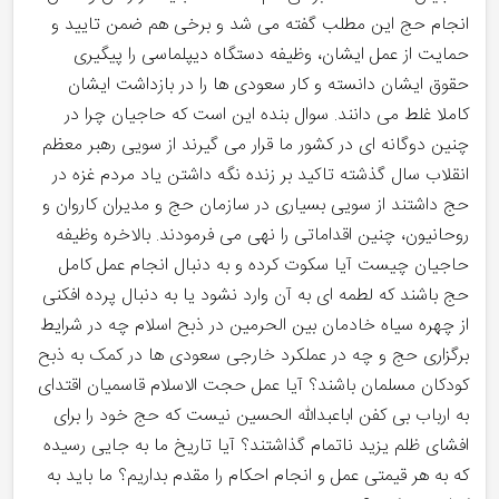
انجام حج این مطلب گفته می شد و برخی هم ضمن تایید و
حمایت از عمل ایشان، وظیفه دستگاه دیپلماسی را پیگیری
حقوق ایشان دانسته و کار سعودی ها را در بازداشت ایشان
کاملا غلط می دانند. سوال بنده این است که حاجیان چرا در
چنین دوگانه ای در کشور ما قرار می گیرند از سویی رهبر معظم
انقلاب سال گذشته تاکید بر زنده نگه داشتن یاد مردم غزه در
حج داشتند از سویی بسیاری در سازمان حج و مدیران کاروان و
روحانیون، چنین اقداماتی را نهی می فرمودند. بالاخره وظیفه
حاجیان چیست آیا سکوت کرده و به دنبال انجام عمل کامل
حج باشند که لطمه ای به آن وارد نشود یا به دنبال پرده افکنی
از چهره سیاه خادمان بین الحرمین در ذبح اسلام چه در شرایط
برگزاری حج و چه در عملکرد خارجی سعودی ها در کمک به ذبح
کودکان مسلمان باشند؟ آیا عمل حجت الاسلام قاسمیان اقتدای
به ارباب بی کفن اباعبدالله الحسین نیست که حج خود را برای
افشای ظلم یزید ناتمام گذاشتند؟ آیا تاریخ ما به جایی رسیده
که به هر قیمتی عمل و انجام احکام را مقدم بداریم؟ ما باید به