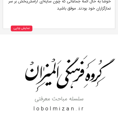
خوشا به حال ائمۀ جماعاتی که چون سایه‌ای آرامش‌بخش بر سر
نمازگزاران خود بودند. موفق باشید
نمایش چاپی
سلسله مباحث معرفتی
lobolmizan.ir