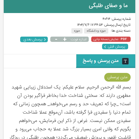
ما و صفای طلبگی
شماره پرسش:
۴۰۶۱۴
تاریخ ارسال پرسش:
۱۷:۳۴:۵۴ ۱۴۰۴/۷/۶
دسته بندی ها:
حوزه و دانشگاه
حوزه
-
+
پرسش بعدی
نمایش نسخه چاپی
اندازه فونت:
PDF
پرسش قبلی
متن پرسش و پاسخ
متن پرسش
بسم الله الرحمن الرحیم. سلام علیکم: یک استدلال زیبایی شهید
مطهری دارند که: سختی شناخت خدا بخاطر فراگیر بودن آن
است؛ _چرا که تعریف حد و رسم می‌خواهد_ همچون زمانی که
تمام دنیا را سفیدی فرا گرفته باشد، آن‌موقع عملا شناخت
سفیدی ممکن نیست. غرض از ذکر این فرمایش، می‌خواهم
بگویم که وقتی امری بسیار بزرگ شد عملا به حجاب می‌رود و
قابلیت ظهور و بروزش ضعیف می‌گردد؛ همچون طلبگی در روزگار