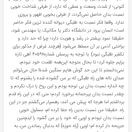
کنونی؛ از شدت وسعت و عمقی که دارد، از طرفی شناخت خوبی
نسبت بدان حاصل نمی‌گردد، از طرفی بخوبی ظهور و بروزی
ندارد. واقعا فکر نسبت به طلبگی دیوانه کننده ترین فکر حاضر
است؛ انسان برود در دانشگاه دکتر یا مکانیک یا مهندس شود،
حقیقتا نمود بیشتر در رشد و هویت دارد؛ چرا که حد دارد و
براحتی آدمی بر آن مسلط می‌شود (هرچند غرض از مذکور برای
تکفیر طلبگی نبود). با توجه به پرسش شماره۴۰۵۹۷ آهی تازه
برایم جلوه کرد؛ تا بحال متوجه این‌همه ظلمت خود نبودم،
نمی‌دانستم تا این حد گوش هایم سنگین شده! حال می‌توانم
صدای ناله های راه طلبگی که بر من گشوده شده را بشنوم که تا
چه اندازه نسبت بدان بی توجه بودم و این روح را درک نکردم و
چقدر نسبت بدان بیرحمانه برخورد کردم؛ منی که در این راه قدم‌
برداشتم‌ اما هرجا که پیش می آمد، رهسپار می‌گشتم جز در این
راه. حقیقتا من نسبت بدین راه جفا کرده ام، مسئول خوبی
نسبت بدان نبودم و اویی که خود را بر من گشود را اینچنین
جریحه دار کرده ام؛ اویی (راه حوزه) که بدنبال رساندن من، به