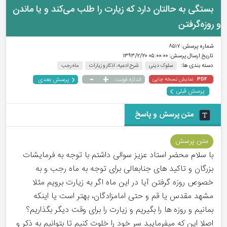
بستگی به حالتان دارد که زیارت را طلب می‌کند و یا ماندن
و روزه‌گرفتن
شماره پرسش:
۸۵۱۷
تاریخ ارسال پرسش:
۰۵:۰۰:۰۰ ۱۳۹۳/۲/۲۰
دسته بندی ها:
سلوک دینی
شرح ادعیه، اذکار و زیارات
ماه رجب
-
+
پرسش بعدی
نمایش نسخه چاپی
اندازه فونت:
PDF
پرسش قبلی
متن پرسش و پاسخ
متن پرسش
با سلام محضر استاد عزیز سوالی داشتم با توجه به فرمایشات
بزرگان و تاکید های جنابعالی برای توجه به ماه رجب و به
خصوص روزه گرفتن آیا در این ماه اگر به زیارت برویم مثلا
مشهد مقدس یا قم و حتی امامزادگان، بهتر است یا اینکه
بمانیم و روزه ها را بگیریم و زیارت را برای وقت دیگر بگذاریم؟
اصلا این که میفرمایید سر خود را خلوت کنیم تا بتوانیم به ذکر و