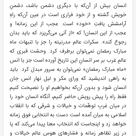
انسان بیش از آن‌که با دیگری دشمن باشد، دشمنِ
خویش گشته و از خود فراری است در عین آن‌که راهِ
آرامشش یافتِ «خود» است. عجب از این زمانه! و
عجب از این انسان! که «از آنی می‌گریزد که باید بدان
رجوع کند». سکرات عالم مدرنیته را جز با تنبهات ماه
مبارک رمضان نمی‌توان برطرف کرد. وحشت قبری که
عالمِ غرب بر سر انسانِ این تاریخ آورده است جز با انس
«ماه مبارک رمضان» نمی‌توان به سرور مبدل کرد. باید
به راهی اندیشید که ورای مکر و لیل نهار انس جان
انسان شود و بدون آن‌که بخواهیم او را نصیحت کنیم
فقط راه را پیش رویش حاضر کنیم، آنگاه انسان خود را
در میان غربِ توهّمات و خیالات و شرقی که با انقلاب
اسلامی به میان آمده است دست به انتخابی فوق زمانه
خواهد زد و اینجاست که انتخاب معنا پیدا می‌کند که یا
در زیر تظاهر زمانه و فشارهای هوسِ عالم خیالات و