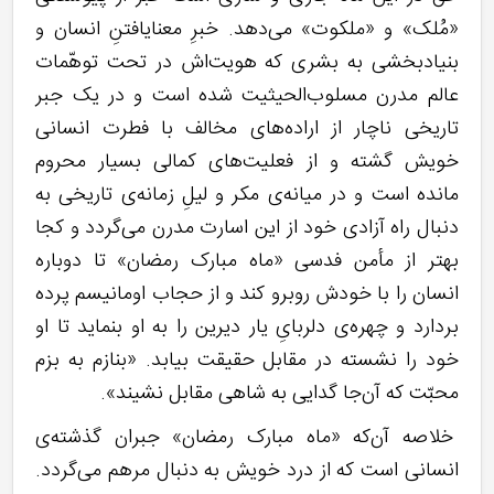
«مُلک» و «ملکوت» می‌دهد. خبرِ معنایافتنِ انسان و
بنیادبخشی به بشری که هویت‌اش در تحت توهّمات
عالم مدرن مسلوب‌الحیثیت شده است و در یک جبر
تاریخی ناچار از اراده‌های مخالف با فطرت انسانی
خویش گشته و از فعلیت‌های کمالی بسیار محروم
مانده است و در میانه‌ی مکر و لیلِ زمانه‌ی تاریخی به
دنبال راه آزادی خود از این اسارت مدرن می‌گردد و کجا
بهتر از مأمن فدسی «ماه مبارک رمضان» تا دوباره
انسان را با خودش روبرو کند و از حجاب اومانیسم پرده
بردارد و چهره‌ی دلربایِ یار دیرین را به او بنماید تا او
خود را نشسته در مقابل حقیقت بیابد. «بنازم به بزم
محبّت که آن‌جا گدایی به شاهی مقابل نشیند».
خلاصه آن‌که «ماه مبارک رمضان» جبران گذشته‌ی
انسانی است که از درد خویش به دنبال مرهم می‌گردد.