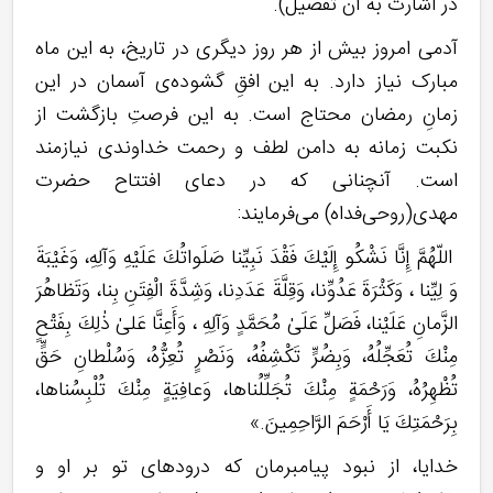
در اشارت به آن تفصیل).
آدمی امروز بیش از هر روز دیگری در تاریخ، به این ماه
مبارک نیاز دارد. به این افقِ گشوده‌ی آسمان در این
زمانِ رمضان محتاج است. به این فرصتِ بازگشت از
نکبت زمانه به دامن لطف و رحمت خداوندی نیازمند
است. آنچنانی که در دعای افتتاح حضرت
مهدی(روحی‌فداه) می‌فرمایند:
اللّهُمَّ إِنَّا نَشْكُو إِلَيْكَ فَقْدَ نَبِيِّنا صَلَواتُكَ عَلَيْهِ وَآلِهِ، وَغَيْبَةَ
وَ لِيِّنا ، وَكَثْرَةَ عَدُوِّنا، وَقِلَّةَ عَدَدِنا، وَشِدَّةَ الْفِتَنِ بِنا، وَتَظاهُرَ
الزَّمانِ عَلَيْنا، فَصَلِّ عَلَىٰ مُحَمَّدٍ وَآلِهِ ، وَأَعِنَّا عَلىٰ ذٰلِكَ بِفَتْحٍ
مِنْكَ تُعَجِّلُهُ، وَبِضُرٍّ تَكْشِفُهُ، وَنَصْرٍ تُعِزُّهُ، وَسُلْطانِ حَقٍّ
تُظْهِرُهُ، وَرَحْمَةٍ مِنْكَ تُجَلِّلُناها، وَعافِيَةٍ مِنْكَ تُلْبِسُناها،
بِرَحْمَتِكَ يَا أَرْحَمَ الرَّاحِمِينَ.»
خدایا، از نبود پیامبرمان که درودهای تو بر او و