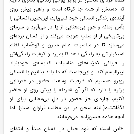
قطعاً فردای سختی در برابر پوچی زندگی، بشری داریم
که دستش از همه جا کوتاه است و راهی پیش روی
آینده‌ی زندگی انسانیِ خود نمی‌یابد، این‌چنین انسانی را
یأس زمانه و جورِ بی‌معنایی از پا در می‌آورد و سرمای
بی‌تاریخی از او سلبِ هویت می‌کند و از انسان برده‌ای
می‌سازد تا در مناسبات عالم مدرن و توهّماتِ نظام
استکبار تن به زندگی دهد تا بمیرد و کیفیت زندگی‌اش
را قربانی کمیّت‌های مناسبات اندیشه‌ی خودبنیادِ
لیبرالیسم کند؛ و این‌جاست که ما باید بدانیم با انسانی
روبرو هستیم که ظرفیت وسعت حضور در «فردایی
برتر» را دارد که اگر آن «فردا» را پیش روی او حاضر
نکنیم، چاره‌ای جز حضور در دلِ بی‌معنایی برای او
نگذاشتیم(البته سخن در این مظلب فراوان است). اما
آنچه علامه حسن‌زاده می‌فرمایند:
«این است که قوه خیال در انسان مبدأ و ابتدای