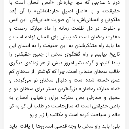
دردِ لا علاجی که تنها چاره‌اش «انس انسان است با
حقیقت» و با «اصلِ اصیلِ جاودانه‌اش» با آن بُعد
ملکوتی و انسانی‌اش، با آن صورت خدایی‌اش. این انس
و خلوت در دل ظلمت زمانه را ماه مبارک رحمت و
مغفرت رمضان است که پیش پای انسان نهاده است و
ما باید راه متذکرشدن به این حقیقت را به انسان این
تاریخ بیابیم و راه گفتگوی سخن از چنین حقیقتی را
پیدا کنیم، و گرنه بشر امروز بیش از هر زمانه‌ی دیگری
طالب سخنان متعالی است، چرا که گوشش از سخنانِ کم
عمق خسته شده است و دنبال سخنانِ نو می‌گردد. و
«ماه مبارک رمضان» بزرگ‌ترین بستر برای سخنان نو و
عمیق و معارفی بس سترگ برای راهیابی انسان به
باطن حقیقتی است که سال‌هاست در طلب آن کو به کو
عالم را سیاحت کرده است و مکاتب را زیر و رو.
بلی! باید راهِ سخن با وجه قدسی انسان‌ها را یافت. باید